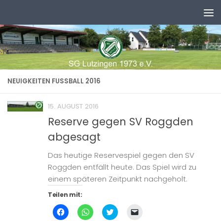
Zum Inhalt springen
NEUIGKEITEN FUSSBALL 2016
15. AUGUST 2016
Reserve gegen SV Roggden
abgesagt
Das heutige Reservespiel gegen den SV
Roggden entfällt heute. Das Spiel wird zu
einem späteren Zeitpunkt nachgeholt.
Teilen mit:
Klick,
Klicken,
Klick,
Klicken,
um
um
um
um