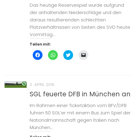
geöffnet)
Das heutige Reservespiel wurde aufgrund
der anhaltenden Niederschläge und den
daraus resultierenden schlechten
Platzverhältnissen von Seiten des SVD heute
Vormittag...
Teilen mit:
Klick,
Klicken,
Klick,
Klicken,
um
um
um
um
auf
auf
über
einem
Facebook
WhatsApp
Twitter
Freund
zu
zu
zu
einen
teilen
teilen
teilen
Link
(Wird
(Wird
(Wird
per
in
in
in
E-
2. APRIL 2016
neuem
neuem
neuem
Mail
Fenster
Fenster
Fenster
zu
SGL feuerte DFB in München an
geöffnet)
geöffnet)
geöffnet)
senden
(Wird
in
Im Rahmen einer Ticketaktion vom BFV/DFB
neuem
Fenster
fuhren 50 SGL’er mit einem Bus zum Spiel der
geöffnet)
Nationalmannschaft gegen Italien nach
München...