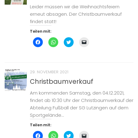
in
Leider müssen wir die Weihnachtsfeiern
neuem
Fenster
erneut absagen. Der Christbaumverkauf
geöffnet)
findet statt!
Teilen mit:
Klick,
Klicken,
Klick,
Klicken,
um
um
um
um
auf
auf
über
einem
Facebook
WhatsApp
Twitter
Freund
zu
zu
zu
einen
teilen
teilen
teilen
Link
(Wird
(Wird
(Wird
per
in
in
in
E-
29. NOVEMBER 2021
neuem
neuem
neuem
Mail
Fenster
Fenster
Fenster
zu
Christbaumverkauf
geöffnet)
geöffnet)
geöffnet)
senden
(Wird
in
Am kommenden Samstag, den 04.12.2021,
neuem
Fenster
findet ab 10:30 Uhr der Christbaumverkauf der
geöffnet)
Abteilung Fußball der SG Lutzingen auf dem
Sportgelände...
Teilen mit:
Klick,
Klicken,
Klick,
Klicken,