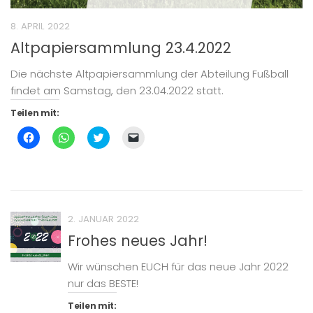
8. APRIL 2022
Altpapiersammlung 23.4.2022
Die nächste Altpapiersammlung der Abteilung Fußball
findet am Samstag, den 23.04.2022 statt.
Teilen mit:
Klick,
Klicken,
Klick,
Klicken,
um
um
um
um
auf
auf
über
einem
Facebook
WhatsApp
Twitter
Freund
zu
zu
zu
einen
teilen
teilen
teilen
Link
(Wird
(Wird
(Wird
per
in
in
in
E-
neuem
neuem
neuem
Mail
Fenster
Fenster
Fenster
zu
2. JANUAR 2022
geöffnet)
geöffnet)
geöffnet)
senden
(Wird
Frohes neues Jahr!
in
neuem
Fenster
Wir wünschen EUCH für das neue Jahr 2022
geöffnet)
nur das BESTE!
Teilen mit: