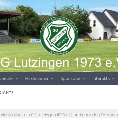
chießen
Förderverein
Sponsoren
Interaktiv
RICHTE
richte über die SG Lutzingen 1973 e.V. und über den Förderve