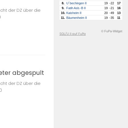
8.
U´bechingen II
19
-22
17
9.
Fatih Asb.-B II
19
-21
16
icht der DZ über die
10.
Kaisheim II
20
-49
13
0
11.
Bäumenheim II
19
-35
11
© FuPa-Widget
SGL/U II auf FuPa
meter abgespult
icht der DZ über die
0