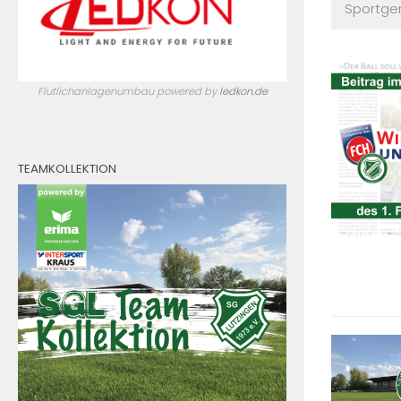
Sportgem
Flutlichanlagenumbau powered by
ledkon.de
TEAMKOLLEKTION