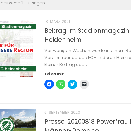
einschaft Lutzingen.
18. MÄRZ 2021
Beitrag im Stadionmagazin 
Heidenheim
Vor wenigen Wochen wurde in einem Ber
Vereinsfreunde des FCH in deren Heims
kleiner Beitrag über...
Teilen mit:
Klick,
Klicken,
Klick,
Klicken,
um
um
um
um
auf
auf
über
einem
Facebook
WhatsApp
Twitter
Freund
zu
zu
zu
einen
teilen
teilen
teilen
Link
(Wird
(Wird
(Wird
per
in
in
in
E-
6. SEPTEMBER 2020
neuem
neuem
neuem
Mail
Fenster
Fenster
Fenster
zu
Presse: 20200818 Powerfrau i
geöffnet)
geöffnet)
geöffnet)
senden
(Wird
Männer-Domäne
in