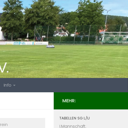
Info
MEHR:
TABELLEN SG L/U
rein
I.Mannschaft: