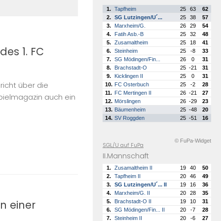
1.
Tapfheim
25
63
62
2.
SG Lutzingen/U´...
25
38
57
3.
Marxheim/G.
26
29
54
4.
Fatih Asb.-B
25
32
48
5.
Zusamaltheim
25
18
41
des 1. FC
6.
Steinheim
25
-8
33
7.
SG Mödingen/Fin...
26
0
31
8.
Brachstadt-O
25
-21
31
9.
Kicklingen II
25
0
31
icht über die
10.
FC Osterbuch
25
-2
28
11.
FC Mertingen II
26
-21
27
pielmagazin auch ein
12.
Mörslingen
26
-29
23
13.
Bäumenheim
25
-48
20
14.
SV Roggden
25
-51
16
© FuPa-Widget
SGL/U auf FuPa
II.Mannschaft
1.
Zusamaltheim II
19
40
50
2.
Tapfheim II
20
46
49
3.
SG Lutzingen/U´... II
19
16
36
4.
Marxheim/G. II
20
28
35
n einer
5.
Brachstadt-O II
19
10
31
6.
SG Mödingen/Fin... II
20
-7
28
7.
Steinheim II
20
-6
27