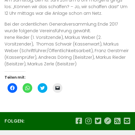
Am Samstag, den 18. Juni 2011 um 8 Uhr morgens gings
los: „Können wir das schaffen? – Jo, wir schaffen das!“ Um
12 Uhr mittags war die Anlage schon am Netz.
Bei der ordentlichen Generalversammlung Ende 2017
wurde folgende Vereinsführung gewählt:
Irene Rieder (1. Vorsitzende), Markus Weber (2.
Vorsitzender), Thomas Schwair (Kassenwart), Markus
Weber (Schriftführer/Öffentlichkeitsarbeit), Franz Gerstmeir
(Kassenprüfer), Andreas Döring (Beisitzer), Markus Rieder
(Beisitzer), Markus Zerle (Beisitzer)
Teilen mit:
Klick,
Klicken,
Klick,
Klicken,
um
um
um
um
auf
auf
über
einem
Facebook
WhatsApp
Twitter
Freund
zu
zu
zu
einen
teilen
teilen
teilen
Link
(Wird
(Wird
(Wird
per
in
in
in
E-
neuem
neuem
neuem
Mail
FOLGEN:
Fenster
Fenster
Fenster
zu
geöffnet)
geöffnet)
geöffnet)
senden
(Wird
in