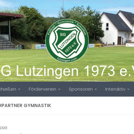
chießen
Förderverein
Sponsoren
Interaktiv
HPARTNER GYMNASTIK
sse: