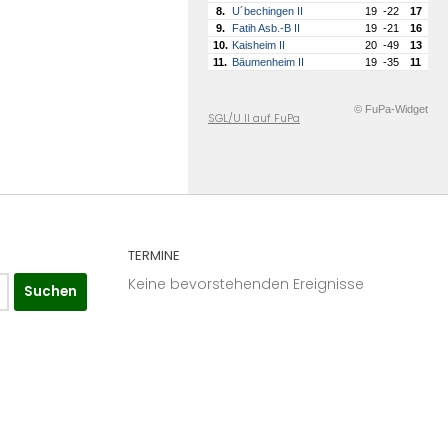
8.
U´bechingen II
19
-22
17
9.
Fatih Asb.-B II
19
-21
16
10.
Kaisheim II
20
-49
13
11.
Bäumenheim II
19
-35
11
© FuPa-Widget
SGL/U II auf FuPa
TERMINE
Keine bevorstehenden Ereignisse