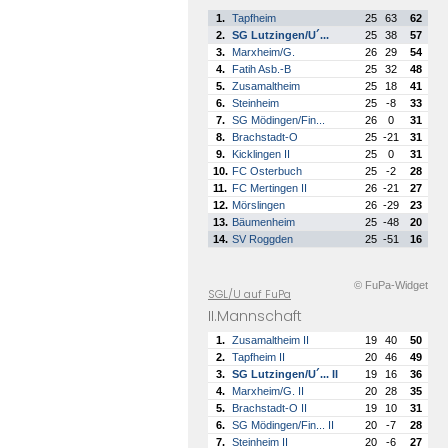
1.
Tapfheim
25
63
62
2.
SG Lutzingen/U´...
25
38
57
3.
Marxheim/G.
26
29
54
4.
Fatih Asb.-B
25
32
48
5.
Zusamaltheim
25
18
41
6.
Steinheim
25
-8
33
7.
SG Mödingen/Fin...
26
0
31
8.
Brachstadt-O
25
-21
31
9.
Kicklingen II
25
0
31
10.
FC Osterbuch
25
-2
28
11.
FC Mertingen II
26
-21
27
12.
Mörslingen
26
-29
23
13.
Bäumenheim
25
-48
20
14.
SV Roggden
25
-51
16
© FuPa-Widget
SGL/U auf FuPa
II.Mannschaft
1.
Zusamaltheim II
19
40
50
2.
Tapfheim II
20
46
49
3.
SG Lutzingen/U´... II
19
16
36
4.
Marxheim/G. II
20
28
35
5.
Brachstadt-O II
19
10
31
6.
SG Mödingen/Fin... II
20
-7
28
7.
Steinheim II
20
-6
27