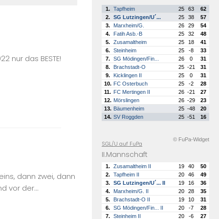
1.
Tapfheim
25
63
62
2.
SG Lutzingen/U´...
25
38
57
3.
Marxheim/G.
26
29
54
4.
Fatih Asb.-B
25
32
48
5.
Zusamaltheim
25
18
41
6.
Steinheim
25
-8
33
22 nur das BESTE!
7.
SG Mödingen/Fin...
26
0
31
8.
Brachstadt-O
25
-21
31
9.
Kicklingen II
25
0
31
10.
FC Osterbuch
25
-2
28
11.
FC Mertingen II
26
-21
27
12.
Mörslingen
26
-29
23
13.
Bäumenheim
25
-48
20
14.
SV Roggden
25
-51
16
© FuPa-Widget
SGL/U auf FuPa
II.Mannschaft
1.
Zusamaltheim II
19
40
50
 eins, dann zwei, dann
2.
Tapfheim II
20
46
49
3.
SG Lutzingen/U´... II
19
16
36
d vor der...
4.
Marxheim/G. II
20
28
35
5.
Brachstadt-O II
19
10
31
6.
SG Mödingen/Fin... II
20
-7
28
7.
Steinheim II
20
-6
27