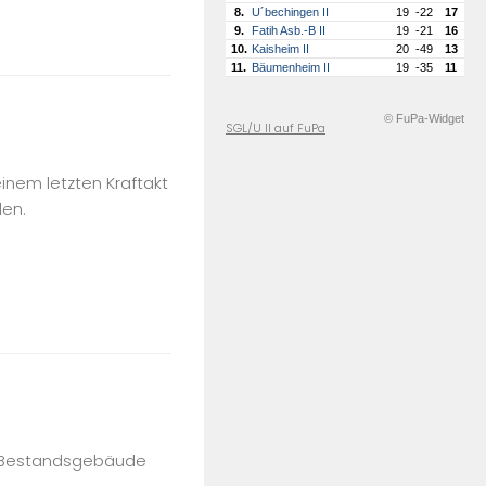
8.
U´bechingen II
19
-22
17
9.
Fatih Asb.-B II
19
-21
16
10.
Kaisheim II
20
-49
13
11.
Bäumenheim II
19
-35
11
© FuPa-Widget
SGL/U II auf FuPa
nem letzten Kraftakt
en.
s Bestandsgebäude