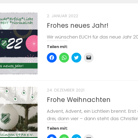
2. JANUAR 2022
Frohes neues Jahr!
Wir wünschen EUCH für das neue Jahr 20
Teilen mit:
Klick,
Klicken,
Klick,
Klicken,
um
um
um
um
auf
auf
über
einem
Facebook
WhatsApp
Twitter
Freund
zu
zu
zu
einen
teilen
teilen
teilen
Link
(Wird
(Wird
(Wird
per
in
in
in
E-
neuem
neuem
neuem
Mail
24. DEZEMBER 2021
Fenster
Fenster
Fenster
zu
geöffnet)
geöffnet)
geöffnet)
senden
Frohe Weihnachten
(Wird
in
neuem
Advent, Advent, ein Lichtlein brennt. Erst
Fenster
geöffnet)
drei, dann vier – dann steht das Christkin
Teilen mit: