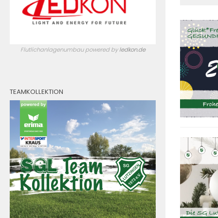
Flutlichanlagenumbau powered by
ledkon.de
TEAMKOLLEKTION