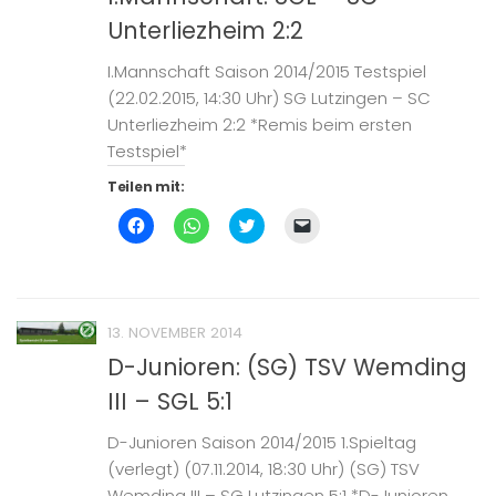
(Wird
Unterliezheim 2:2
in
neuem
Fenster
geöffnet)
I.Mannschaft Saison 2014/2015 Testspiel
(22.02.2015, 14:30 Uhr) SG Lutzingen – SC
Unterliezheim 2:2 *Remis beim ersten
Testspiel*
Teilen mit:
Klick,
Klicken,
Klick,
Klicken,
um
um
um
um
auf
auf
über
einem
Facebook
WhatsApp
Twitter
Freund
zu
zu
zu
einen
teilen
teilen
teilen
Link
(Wird
(Wird
(Wird
per
in
in
in
E-
13. NOVEMBER 2014
neuem
neuem
neuem
Mail
Fenster
Fenster
Fenster
zu
D-Junioren: (SG) TSV Wemding
geöffnet)
geöffnet)
geöffnet)
senden
(Wird
III – SGL 5:1
in
neuem
Fenster
geöffnet)
D-Junioren Saison 2014/2015 1.Spieltag
(verlegt) (07.11.2014, 18:30 Uhr) (SG) TSV
Wemding III – SG Lutzingen 5:1 *D-Junioren