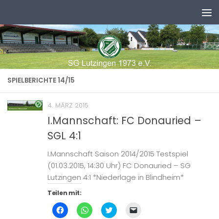
Zum Inhalt springen
SPIELBERICHTE 14/15
4. MÄRZ 2015
I.Mannschaft: FC Donauried –
SGL 4:1
I.Mannschaft Saison 2014/2015 Testspiel
(01.03.2015, 14:30 Uhr) FC Donauried – SG
Lutzingen 4:1 *Niederlage in Blindheim*
Teilen mit:
Klick,
Klicken,
Klick,
Klicken,
um
um
um
um