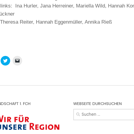
links: Ina Hurler, Jana Herreiner, Mariella Wild, Hannah Ko
ückner
 Theresa Reiter, Hannah Eggenmüller, Annika Rieß
icken,
Klick,
Klicken,
m
um
um
f
über
einem
k
hatsApp
Twitter
Freund
u
zu
einen
ilen
teilen
Link
ird
(Wird
per
in
E-
euem
neuem
Mail
nster
Fenster
zu
)
öffnet)
geöffnet)
senden
(Wird
NDSCHAFT 1. FCH
WEBSEITE DURCHSUCHEN
in
neuem
Suchen
Fenster
nach:
geöffnet)