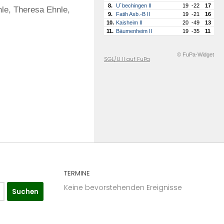
8.
U´bechingen II
19
-22
17
nle, Theresa Ehnle,
9.
Fatih Asb.-B II
19
-21
16
10.
Kaisheim II
20
-49
13
11.
Bäumenheim II
19
-35
11
© FuPa-Widget
SGL/U II auf FuPa
TERMINE
Keine bevorstehenden Ereignisse