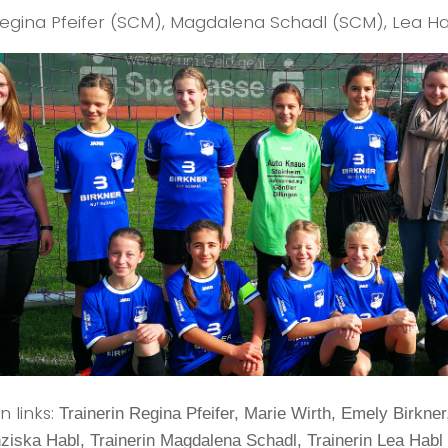
 Regina Pfeifer (SCM), Magdalena Schadl (SCM), Lea H
n links:
Trainerin Regina Pfeifer, Marie Wirth, Emely Birkner
nziska Habl, Trainerin Magdalena Schadl, Trainerin Lea Habl