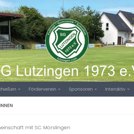
chießen
Förderverein
Sponsoren
Interaktiv
INNEN
einschaft mit SC Mörslingen