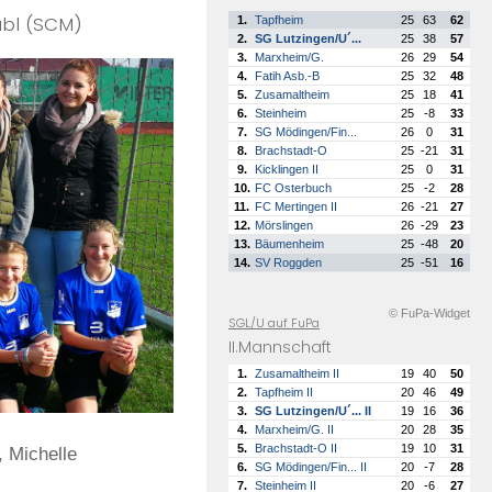
abl (SCM)
1.
Tapfheim
25
63
62
2.
SG Lutzingen/U´...
25
38
57
3.
Marxheim/G.
26
29
54
4.
Fatih Asb.-B
25
32
48
5.
Zusamaltheim
25
18
41
6.
Steinheim
25
-8
33
7.
SG Mödingen/Fin...
26
0
31
8.
Brachstadt-O
25
-21
31
9.
Kicklingen II
25
0
31
10.
FC Osterbuch
25
-2
28
11.
FC Mertingen II
26
-21
27
12.
Mörslingen
26
-29
23
13.
Bäumenheim
25
-48
20
14.
SV Roggden
25
-51
16
© FuPa-Widget
SGL/U auf FuPa
II.Mannschaft
1.
Zusamaltheim II
19
40
50
2.
Tapfheim II
20
46
49
3.
SG Lutzingen/U´... II
19
16
36
4.
Marxheim/G. II
20
28
35
5.
Brachstadt-O II
19
10
31
, Michelle
6.
SG Mödingen/Fin... II
20
-7
28
7.
Steinheim II
20
-6
27