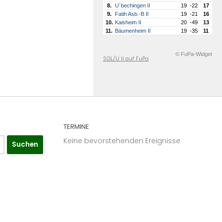
8.
U´bechingen II
19
-22
17
9.
Fatih Asb.-B II
19
-21
16
10.
Kaisheim II
20
-49
13
11.
Bäumenheim II
19
-35
11
© FuPa-Widget
SGL/U II auf FuPa
TERMINE
Keine bevorstehenden Ereignisse