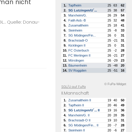
 man nicht
1.
Tapfheim
25
63
62
2.
SG Lutzingen/U´...
25
38
57
3.
Marxheim/G.
26
29
54
4.
Fatih Asb.-B
25
32
48
SGL… Quelle: Donau-
5.
Zusamaltheim
25
18
41
6.
Steinheim
25
-8
33
7.
SG Mödingen/Fin...
26
0
31
8.
Brachstadt-O
25
-21
31
9.
Kicklingen II
25
0
31
10.
FC Osterbuch
25
-2
28
11.
FC Mertingen II
26
-21
27
12.
Mörslingen
26
-29
23
13.
Bäumenheim
25
-48
20
14.
SV Roggden
25
-51
16
© FuPa-Widget
SGL/U auf FuPa
II.Mannschaft
1.
Zusamaltheim II
19
40
50
2.
Tapfheim II
20
46
49
3.
SG Lutzingen/U´... II
19
16
36
4.
Marxheim/G. II
20
28
35
5.
Brachstadt-O II
19
10
31
6.
SG Mödingen/Fin... II
20
-7
28
7.
Steinheim II
20
-6
27