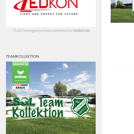
Flutlichanlagenumbau powered by
ledkon.de
TEAMKOLLEKTION