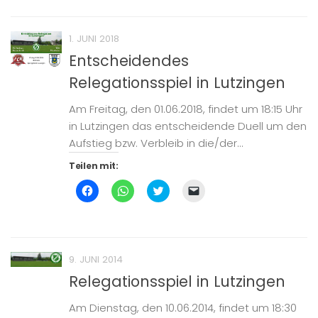
zu
zu
zu
einen
teilen
teilen
teilen
Link
(Wird
(Wird
(Wird
per
in
in
in
E-
1. JUNI 2018
neuem
neuem
neuem
Mail
Fenster
Fenster
Fenster
zu
Entscheidendes
geöffnet)
geöffnet)
geöffnet)
senden
(Wird
Relegationsspiel in Lutzingen
in
neuem
Fenster
geöffnet)
Am Freitag, den 01.06.2018, findet um 18:15 Uhr
in Lutzingen das entscheidende Duell um den
Aufstieg bzw. Verbleib in die/der...
Teilen mit:
Klick,
Klicken,
Klick,
Klicken,
um
um
um
um
auf
auf
über
einem
Facebook
WhatsApp
Twitter
Freund
zu
zu
zu
einen
teilen
teilen
teilen
Link
(Wird
(Wird
(Wird
per
in
in
in
E-
9. JUNI 2014
neuem
neuem
neuem
Mail
Fenster
Fenster
Fenster
zu
Relegationsspiel in Lutzingen
geöffnet)
geöffnet)
geöffnet)
senden
(Wird
in
Am Dienstag, den 10.06.2014, findet um 18:30
neuem
Fenster