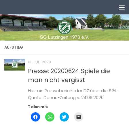
Zum Inhalt springen
AUFSTIEG
13. JULI 2020
Presse: 20200624 Spiele die
man nicht vergisst
Hier ein Pressebericht der DZ über die SGL…
Quelle: Donau-Zeitung v. 24.06.2020
Teilen mit:
Klick,
Klicken,
Klick,
Klicken,
um
um
um
um
auf
auf
über
einem
Facebook
WhatsApp
Twitter
Freund