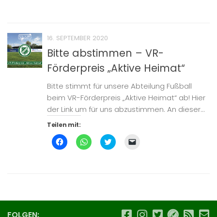
auf
auf
über
einem
Facebook
WhatsApp
Twitter
Freund
zu
zu
zu
einen
teilen
teilen
teilen
Link
(Wird
(Wird
(Wird
per
in
in
in
E-
16. SEPTEMBER 2020
neuem
neuem
neuem
Mail
Fenster
Fenster
Fenster
zu
Bitte abstimmen – VR-
geöffnet)
geöffnet)
geöffnet)
senden
(Wird
Förderpreis „Aktive Heimat“
in
neuem
Fenster
geöffnet)
Bitte stimmt für unsere Abteilung Fußball
beim VR-Förderpreis „Aktive Heimat“ ab! Hier
der Link um für uns abzustimmen. An dieser...
Teilen mit:
Klick,
Klicken,
Klick,
Klicken,
um
um
um
um
auf
auf
über
einem
Facebook
WhatsApp
Twitter
Freund
zu
zu
zu
einen
teilen
teilen
teilen
Link
(Wird
(Wird
(Wird
per
in
in
in
E-
neuem
neuem
neuem
Mail
Fenster
Fenster
Fenster
zu
geöffnet)
geöffnet)
geöffnet)
senden
(Wird
FOLGEN:
in