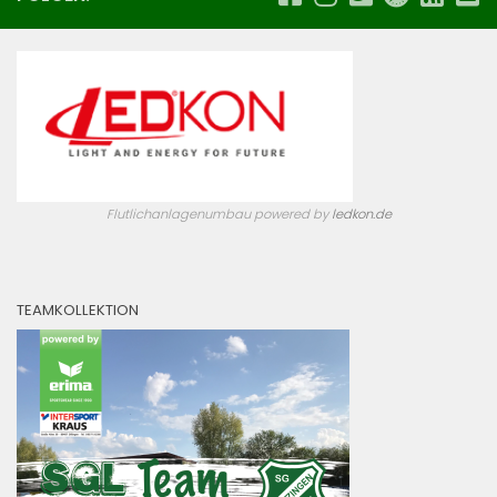
neuem
Fenster
geöffnet)
Flutlichanlagenumbau powered by
ledkon.de
TEAMKOLLEKTION