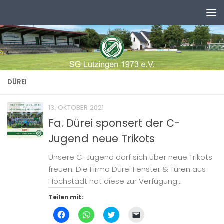
Zum Inhalt springen
DÜREI
13. OKTOBER 2021
Fa. Dürei sponsert der C-
Jugend neue Trikots
Unsere C-Jugend darf sich über neue Trikots
freuen. Die Firma Dürei Fenster & Türen aus
Höchstädt hat diese zur Verfügung...
Teilen mit:
Klick,
Klicken,
Klick,
Klicken,
um
um
um
um