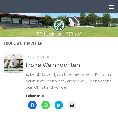
Zum Inhalt springen
FROHE WEIHNACHTEN
24. DEZEMBER 2021
Frohe Weihnachten
Advent, Advent, ein Lichtlein brennt. Erst eins,
dann zwei, dann drei, dann vier – dann steht
das Christkind vor der...
Teilen mit:
Klick,
Klicken,
Klick,
Klicken,
um
um
um
um
auf
auf
über
einem
Facebook
WhatsApp
Twitter
Freund
zu
zu
zu
einen