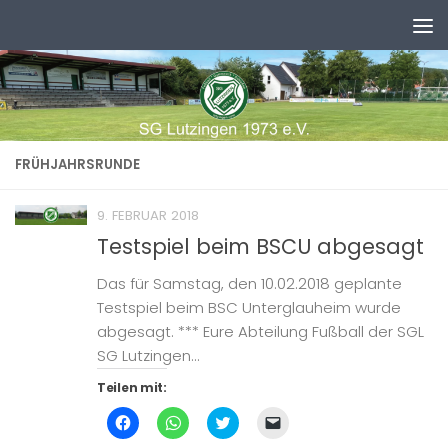
Zum Inhalt springen
FRÜHJAHRSRUNDE
9. FEBRUAR 2018
Testspiel beim BSCU abgesagt
Das für Samstag, den 10.02.2018 geplante
Testspiel beim BSC Unterglauheim wurde
abgesagt. *** Eure Abteilung Fußball der SGL
SG Lutzingen...
Teilen mit:
Klick,
Klicken,
Klick,
Klicken,
um
um
um
um
auf
auf
über
einem