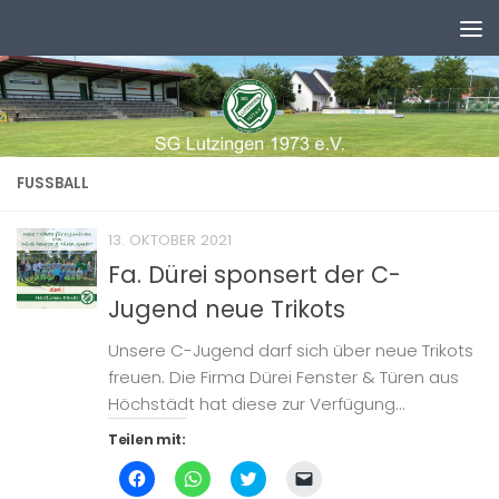
Zum Inhalt springen
FUSSBALL
13. OKTOBER 2021
Fa. Dürei sponsert der C-
Jugend neue Trikots
Unsere C-Jugend darf sich über neue Trikots
freuen. Die Firma Dürei Fenster & Türen aus
Höchstädt hat diese zur Verfügung...
Teilen mit:
Klick,
Klicken,
Klick,
Klicken,
um
um
um
um