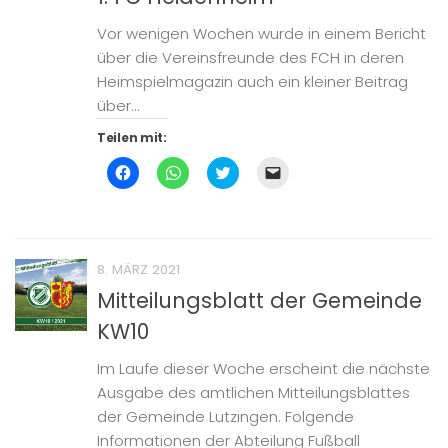
neuem
Fenster
geöffnet)
Vor wenigen Wochen wurde in einem Bericht
über die Vereinsfreunde des FCH in deren
Heimspielmagazin auch ein kleiner Beitrag
über...
Teilen mit:
Klick,
Klicken,
Klick,
Klicken,
um
um
um
um
auf
auf
über
einem
Facebook
WhatsApp
Twitter
Freund
zu
zu
zu
einen
teilen
teilen
teilen
Link
(Wird
(Wird
(Wird
per
in
in
in
E-
8. MÄRZ 2021
neuem
neuem
neuem
Mail
Fenster
Fenster
Fenster
zu
Mitteilungsblatt der Gemeinde
geöffnet)
geöffnet)
geöffnet)
senden
(Wird
KW10
in
neuem
Fenster
geöffnet)
Im Laufe dieser Woche erscheint die nächste
Ausgabe des amtlichen Mitteilungsblattes
der Gemeinde Lutzingen. Folgende
Informationen der Abteilung Fußball