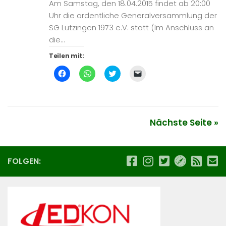
Am Samstag, den 18.04.2015 findet ab 20:00
Uhr die ordentliche Generalversammlung der
SG Lutzingen 1973 e.V. statt (Im Anschluss an
die...
Teilen mit:
Klick,
Klicken,
Klick,
Klicken,
um
um
um
um
auf
auf
über
einem
Facebook
WhatsApp
Twitter
Freund
zu
zu
zu
einen
teilen
teilen
teilen
Link
(Wird
(Wird
(Wird
per
in
in
in
E-
Nächste Seite »
neuem
neuem
neuem
Mail
Fenster
Fenster
Fenster
zu
geöffnet)
geöffnet)
geöffnet)
senden
(Wird
in
neuem
FOLGEN:
Fenster
geöffnet)