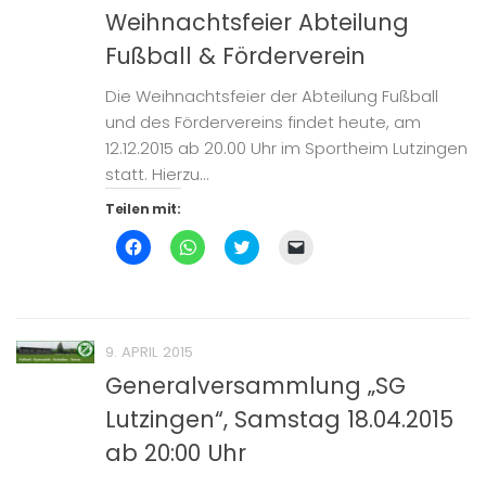
Fenster
Fenster
Fenster
zu
Weihnachtsfeier Abteilung
geöffnet)
geöffnet)
geöffnet)
senden
(Wird
Fußball & Förderverein
in
neuem
Fenster
geöffnet)
Die Weihnachtsfeier der Abteilung Fußball
und des Fördervereins findet heute, am
12.12.2015 ab 20.00 Uhr im Sportheim Lutzingen
statt. Hierzu...
Teilen mit:
Klick,
Klicken,
Klick,
Klicken,
um
um
um
um
auf
auf
über
einem
Facebook
WhatsApp
Twitter
Freund
zu
zu
zu
einen
teilen
teilen
teilen
Link
(Wird
(Wird
(Wird
per
in
in
in
E-
9. APRIL 2015
neuem
neuem
neuem
Mail
Fenster
Fenster
Fenster
zu
Generalversammlung „SG
geöffnet)
geöffnet)
geöffnet)
senden
(Wird
Lutzingen“, Samstag 18.04.2015
in
neuem
Fenster
ab 20:00 Uhr
geöffnet)