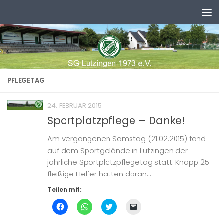
Zum Inhalt springen
PFLEGETAG
24. FEBRUAR 2015
Sportplatzpflege – Danke!
Am vergangenen Samstag (21.02.2015) fand
auf dem Sportgelände in Lutzingen der
jährliche Sportplatzpflegetag statt. Knapp 25
fleißige Helfer hatten daran...
Teilen mit:
Klick,
Klicken,
Klick,
Klicken,
um
um
um
um
auf
auf
über
einem