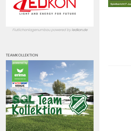
Flutlichanlagenumbau powered by
ledkon.de
TEAMKOLLEKTION