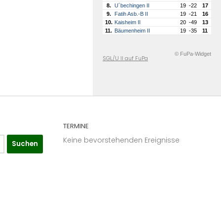
8.
U´bechingen II
19
-22
17
9.
Fatih Asb.-B II
19
-21
16
10.
Kaisheim II
20
-49
13
11.
Bäumenheim II
19
-35
11
© FuPa-Widget
SGL/U II auf FuPa
TERMINE
Keine bevorstehenden Ereignisse