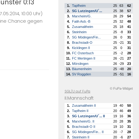
ünster 0:13
1.
Tapfheim
25
63
62
2.
SG Lutzingen/U´...
25
38
57
.05.2014, 10:00 Uhr)
3.
Marxheim/G.
26
29
54
Keine Chance gegen
4.
Fatih Asb.-B
25
32
48
5.
Zusamaltheim
25
18
41
6.
Steinheim
25
-8
33
7.
SG Mödingen/Fin...
26
0
31
8.
Brachstadt-O
25
-21
31
9.
Kicklingen II
25
0
31
10.
FC Osterbuch
25
-2
28
11.
FC Mertingen II
26
-21
27
12.
Mörslingen
26
-29
23
13.
Bäumenheim
25
-48
20
14.
SV Roggden
25
-51
16
© FuPa-Widget
SGL/U auf FuPa
II.Mannschaft
1.
Zusamaltheim II
19
40
50
2.
Tapfheim II
20
46
49
3.
SG Lutzingen/U´... II
19
16
36
4.
Marxheim/G. II
20
28
35
5.
Brachstadt-O II
19
10
31
6.
SG Mödingen/Fin... II
20
-7
28
7.
Steinheim II
20
-6
27