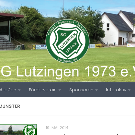
chießen
Förderverein
Sponsoren
Interaktiv
MÜNSTER
19. MAI 2014