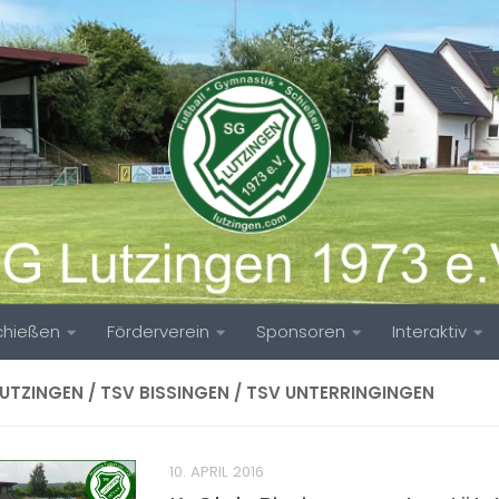
chießen
Förderverein
Sponsoren
Interaktiv
UTZINGEN / TSV BISSINGEN / TSV UNTERRINGINGEN
10. APRIL 2016