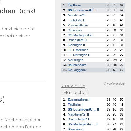
t
1.
Tapfheim
25
63
62
chen Dank!
2.
SG Lutzingen/U´...
25
38
57
3.
Marxheim/G.
26
29
54
4.
Fatih Asb.-B
25
32
48
5.
Zusamaltheim
25
18
41
dankt sich recht
6.
Steinheim
25
-8
33
em bei Besitzer
7.
SG Mödingen/Fin...
26
0
31
8.
Brachstadt-O
25
-21
31
9.
Kicklingen II
25
0
31
10.
FC Osterbuch
25
-2
28
11.
FC Mertingen II
26
-21
27
12.
Mörslingen
26
-29
23
13.
Bäumenheim
25
-48
20
14.
SV Roggden
25
-51
16
© FuPa-Widget
SGL/U auf FuPa
II.Mannschaft
G)
1.
Zusamaltheim II
19
40
50
2.
Tapfheim II
20
46
49
3.
SG Lutzingen/U´... II
19
16
36
4.
Marxheim/G. II
20
28
35
Im Nachholspiel der
5.
Brachstadt-O II
19
10
31
6.
SG Mödingen/Fin... II
20
-7
28
zwischen den Damen
7.
Steinheim II
20
-6
27