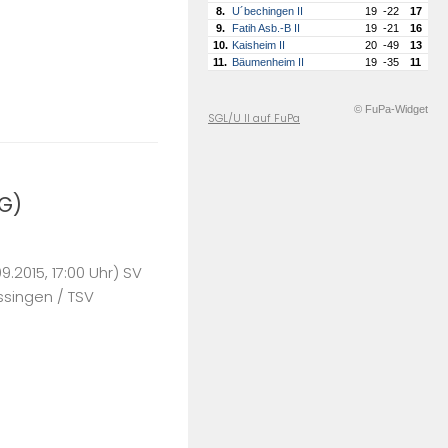
8.
U´bechingen II
19
-22
17
9.
Fatih Asb.-B II
19
-21
16
10.
Kaisheim II
20
-49
13
11.
Bäumenheim II
19
-35
11
© FuPa-Widget
SGL/U II auf FuPa
G)
.2015, 17:00 Uhr) SV
ssingen / TSV