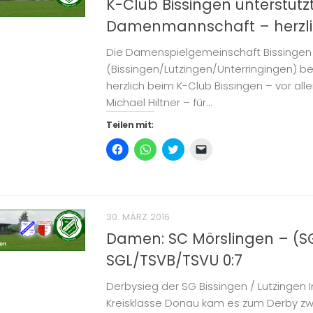
K-Club Bissingen unterstütz
Damenmannschaft – herzli
Die Damenspielgemeinschaft Bissingen
(Bissingen/Lutzingen/Unterringingen) be
herzlich beim K-Club Bissingen – vor all
Michael Hiltner – für...
Teilen mit:
Klick,
Klicken,
Klick,
Klicken,
um
um
um
um
auf
auf
über
einem
Facebook
WhatsApp
Twitter
Freund
zu
zu
zu
einen
teilen
teilen
teilen
Link
(Wird
(Wird
(Wird
per
in
in
in
E-
30. MÄRZ 2016
neuem
neuem
neuem
Mail
Fenster
Fenster
Fenster
zu
Damen: SC Mörslingen – (S
geöffnet)
geöffnet)
geöffnet)
senden
(Wird
SGL/TSVB/TSVU 0:7
in
neuem
Fenster
geöffnet)
Derbysieg der SG Bissingen / Lutzingen 
Kreisklasse Donau kam es zum Derby 