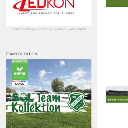
Flutlichanlagenumbau powered by
ledkon.de
TEAMKOLLEKTION