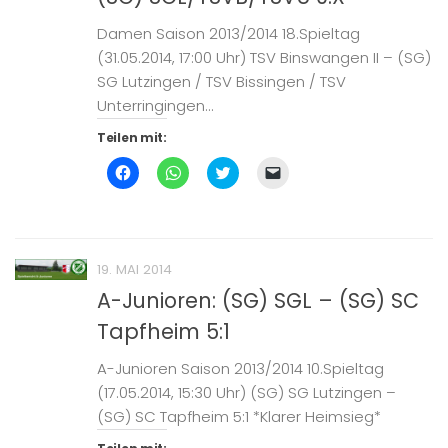
neuem
Fenster
geöffnet)
Damen Saison 2013/2014 18.Spieltag
(31.05.2014, 17:00 Uhr) TSV Binswangen II – (SG)
SG Lutzingen / TSV Bissingen / TSV
Unterringingen...
Teilen mit:
Klick,
Klicken,
Klick,
Klicken,
um
um
um
um
auf
auf
über
einem
Facebook
WhatsApp
Twitter
Freund
zu
zu
zu
einen
teilen
teilen
teilen
Link
(Wird
(Wird
(Wird
per
in
in
in
E-
19. MAI 2014
neuem
neuem
neuem
Mail
Fenster
Fenster
Fenster
zu
A-Junioren: (SG) SGL – (SG) SC
geöffnet)
geöffnet)
geöffnet)
senden
(Wird
Tapfheim 5:1
in
neuem
Fenster
geöffnet)
A-Junioren Saison 2013/2014 10.Spieltag
(17.05.2014, 15:30 Uhr) (SG) SG Lutzingen –
(SG) SC Tapfheim 5:1 *Klarer Heimsieg*