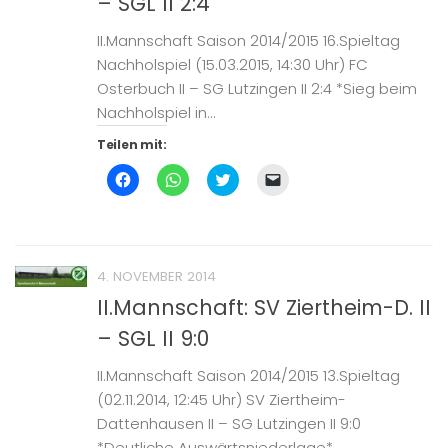
– SGL II 2:4
neuem
Fenster
geöffnet)
II.Mannschaft Saison 2014/2015 16.Spieltag
Nachholspiel (15.03.2015, 14:30 Uhr) FC
Osterbuch II – SG Lutzingen II 2:4 *Sieg beim
Nachholspiel in...
Teilen mit:
Klick,
Klicken,
Klick,
Klicken,
um
um
um
um
auf
auf
über
einem
Facebook
WhatsApp
Twitter
Freund
zu
zu
zu
einen
teilen
teilen
teilen
Link
(Wird
(Wird
(Wird
per
in
in
in
E-
4. NOVEMBER 2014
neuem
neuem
neuem
Mail
Fenster
Fenster
Fenster
zu
II.Mannschaft: SV Ziertheim-D. II
geöffnet)
geöffnet)
geöffnet)
senden
(Wird
– SGL II 9:0
in
neuem
Fenster
geöffnet)
II.Mannschaft Saison 2014/2015 13.Spieltag
(02.11.2014, 12:45 Uhr) SV Ziertheim-
Dattenhausen II – SG Lutzingen II 9:0
*Deutliche Auswärtsniederlage*