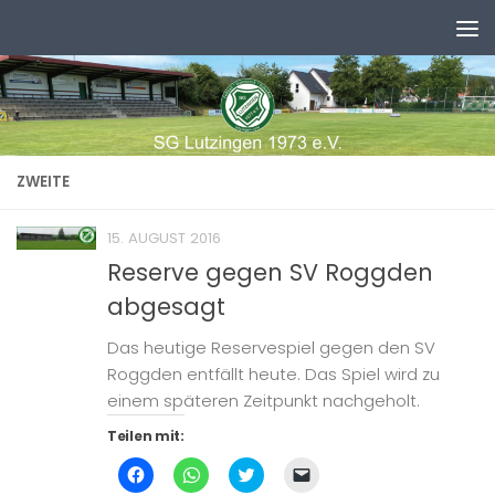
Zum Inhalt springen
ZWEITE
15. AUGUST 2016
Reserve gegen SV Roggden
abgesagt
Das heutige Reservespiel gegen den SV
Roggden entfällt heute. Das Spiel wird zu
einem späteren Zeitpunkt nachgeholt.
Teilen mit:
Klick,
Klicken,
Klick,
Klicken,
um
um
um
um