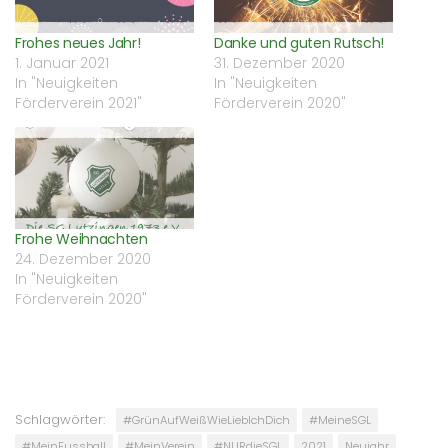
Fenster
geöffnet)
Frohes neues Jahr!
Danke und guten Rutsch!
1. Januar 2021
31. Dezember 2020
In "Neuigkeiten
In "Neuigkeiten
Förderverein 2021"
Förderverein 2020"
Frohe Weihnachten
24. Dezember 2020
In "Neuigkeiten
Förderverein 2020"
Schlagwörter:
#GrünAufWeißWieLiebIchDich
#MeineSGL
#MeinFussball
#MeinVerein
#NURdieSGL
2021
Neujahr