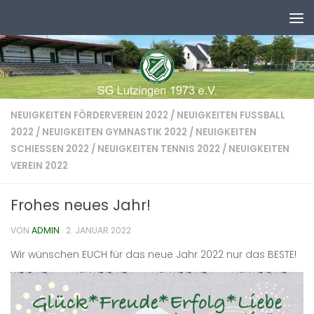
Zum Inhalt springen
NEUIGKEITEN FÖRDERVEREIN 2022
/
NEUIGKEITEN FUSSBALL 2
022
/
NEUIGKEITEN GYMNASTIK 2022
/
NEUIGKEITEN
SCHIESSEN 2022
/
NEUIGKEITEN TENNIS 2022
/
NEUIGKEITEN
VEREIN 2022
Frohes neues Jahr!
VON
ADMIN
·
2. JANUAR 2022
Wir wünschen EUCH für das neue Jahr 2022 nur das BESTE!