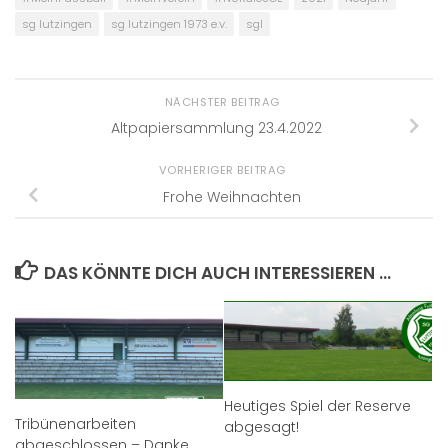
sg lutzingen
sg lutzingen 1973 e.v.
sgl
NÄCHSTER BEITRAG
Altpapiersammlung 23.4.2022
VORHERIGER BEITRAG
Frohe Weihnachten
DAS KÖNNTE DICH AUCH INTERESSIEREN …
Heutiges Spiel der Reserve
Tribünenarbeiten
abgesagt!
abgeschlossen – Danke