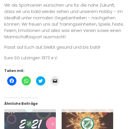
Wir als Sportverein wünschen uns für die nahe Zukunft,
dass wir uns bald wieder sehen und unserem Hobby – im
Idealfall unter normalen Gegebenheiten – nachgehen
können. Wir freuen uns auf Trainingseinheiten, Spiele, Feste,
Feiern, Emotionen und alles was einen Verein sowie einen
Mannschaftssport ausmacht!
Passt auf Euch auf, bleibt gesund und bis bald!
Eure SG Lutzingen 1973 e.V.
Teilen mit:
Klick,
Klicken,
Klick,
Klicken,
um
um
um
um
auf
auf
über
einem
Facebook
WhatsApp
Twitter
Freund
zu
zu
zu
einen
teilen
teilen
teilen
Link
(Wird
(Wird
(Wird
per
Ähnliche Beiträge
in
in
in
E-
neuem
neuem
neuem
Mail
Fenster
Fenster
Fenster
zu
geöffnet)
geöffnet)
geöffnet)
senden
(Wird
in
neuem