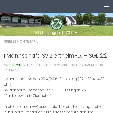
Zum Inhalt springen
SPIELBERICHTE 14/15
I.Mannschaft: SV Ziertheim-D. – SGL 2:2
VON
ADMIN
· VERÖFFENTLICHT
4. NOVEMBER 2014
· AKTUALISIERT
18.
JANUAR 2018
I.Mannschaft Saison 2014/2015 13.Spieltag (02.11.2014, 14:30
Uhr)
SV Ziertheim-Dattenhausen – SG Lutzingen 2:2
*Punktgewinn in Ziertheim*
In einem guten A-Klassenspiel holten die Lutzinger einen
Punkt beim vorjährigen Kreisklassenabsteiger und