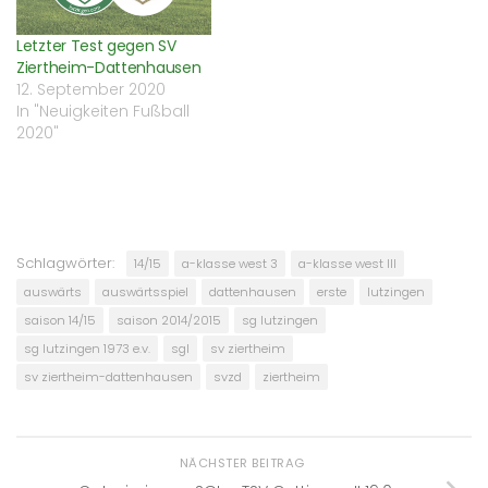
Letzter Test gegen SV
Ziertheim-Dattenhausen
12. September 2020
In "Neuigkeiten Fußball
2020"
Schlagwörter:
14/15
a-klasse west 3
a-klasse west III
auswärts
auswärtsspiel
dattenhausen
erste
lutzingen
saison 14/15
saison 2014/2015
sg lutzingen
sg lutzingen 1973 e.v.
sgl
sv ziertheim
sv ziertheim-dattenhausen
svzd
ziertheim
NÄCHSTER BEITRAG