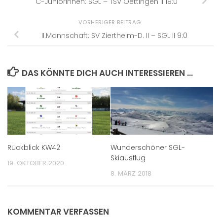
C-Juniorinnen: SGL – TSV Oettingen II 19:0
VORHERIGER BEITRAG
II.Mannschaft: SV Ziertheim-D. II – SGL II 9:0
DAS KÖNNTE DICH AUCH INTERESSIEREN …
Rückblick KW42
Wunderschöner SGL-
Skiausflug
19. OKTOBER 2020
8. MÄRZ 2018
KOMMENTAR VERFASSEN