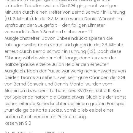
aktuellen Tabellenzweiten. Die SGL ging nach wenigen
Minuten durch einen Treffer von Bernd Schwair in Führung
(0:1, 2. Minute). In der 32. Minute wurde Daniel Wünsch im
Strafraum der SGL gefällt – den fälligen Elfmeter
verwandelte René Bernhard sicher zum 1:1
Ausgleichstreffer. Davon unbeeindruckt spielten die
Lutzinger weiter nach vorne und gingen in der 38. Minute
erneut durch Bernd Schwair in Führung (1:2). Doch diese
Führung währte wieder nicht lange, denn kurz vor der
Halbzeitpause erzielte Julian Heidler den erneuten
Ausgleich. Nach der Pause war wenig nennenswertes von
beiden Teams zu sehen. Zwei sehr gute Chancen der SGL
von Bernd Schwair und Dennis Mantai wurden vom
Aluminium bzw. dem Torhüter des SVZD entschärft. Kurz
vor Spielende hatten die Gäste etwas Glück als der sonst
sicher leitende Schiedsrichter bei einem groben Foulspiel
„nur“ die gelbe Karte zückte. Somit blieb es bei einer
unterm Strich verdienten Punkteteilung.
Reserven 9:0