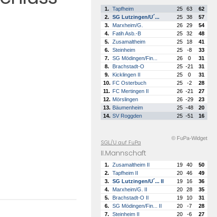
1.
Tapfheim
25
63
62
2.
SG Lutzingen/U´...
25
38
57
3.
Marxheim/G.
26
29
54
4.
Fatih Asb.-B
25
32
48
5.
Zusamaltheim
25
18
41
6.
Steinheim
25
-8
33
7.
SG Mödingen/Fin...
26
0
31
8.
Brachstadt-O
25
-21
31
9.
Kicklingen II
25
0
31
10.
FC Osterbuch
25
-2
28
11.
FC Mertingen II
26
-21
27
12.
Mörslingen
26
-29
23
13.
Bäumenheim
25
-48
20
14.
SV Roggden
25
-51
16
© FuPa-Widget
SGL/U auf FuPa
II.Mannschaft
1.
Zusamaltheim II
19
40
50
2.
Tapfheim II
20
46
49
3.
SG Lutzingen/U´... II
19
16
36
4.
Marxheim/G. II
20
28
35
5.
Brachstadt-O II
19
10
31
6.
SG Mödingen/Fin... II
20
-7
28
7.
Steinheim II
20
-6
27