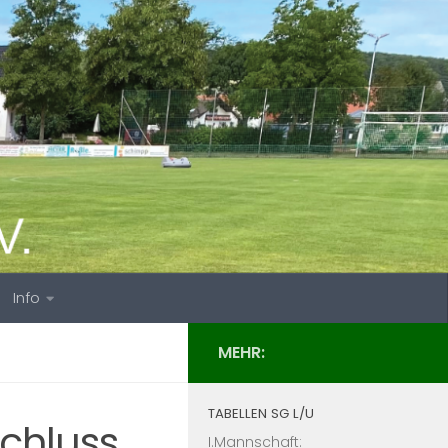
Info
MEHR:
TABELLEN SG L/U
chluss
I.Mannschaft: