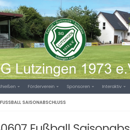
chießen
Förderverein
Sponsoren
Interaktiv
 FUSSBALL SAISONABSCHLUSS
40607 Fußball Saisonabs