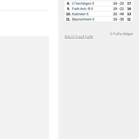
8.
U´bechingen II
19
-22
17
9.
Fatih Asb.-B II
19
-21
16
10.
Kaisheim II
20
-49
13
11.
Bäumenheim II
19
-35
11
© FuPa-Widget
SGL/U II auf FuPa