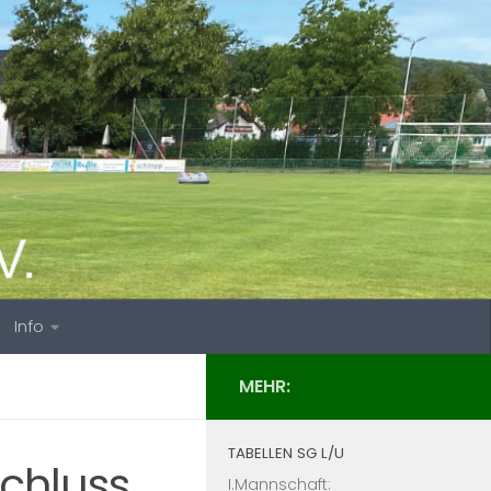
Info
MEHR:
TABELLEN SG L/U
chluss
I.Mannschaft: