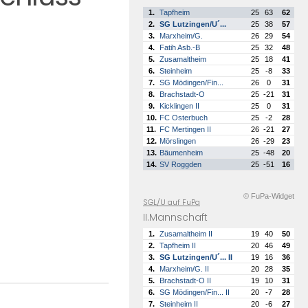
1.
Tapfheim
25
63
62
2.
SG Lutzingen/U´...
25
38
57
3.
Marxheim/G.
26
29
54
4.
Fatih Asb.-B
25
32
48
5.
Zusamaltheim
25
18
41
6.
Steinheim
25
-8
33
7.
SG Mödingen/Fin...
26
0
31
8.
Brachstadt-O
25
-21
31
9.
Kicklingen II
25
0
31
10.
FC Osterbuch
25
-2
28
11.
FC Mertingen II
26
-21
27
12.
Mörslingen
26
-29
23
13.
Bäumenheim
25
-48
20
14.
SV Roggden
25
-51
16
© FuPa-Widget
SGL/U auf FuPa
II.Mannschaft
1.
Zusamaltheim II
19
40
50
2.
Tapfheim II
20
46
49
3.
SG Lutzingen/U´... II
19
16
36
4.
Marxheim/G. II
20
28
35
5.
Brachstadt-O II
19
10
31
6.
SG Mödingen/Fin... II
20
-7
28
7.
Steinheim II
20
-6
27