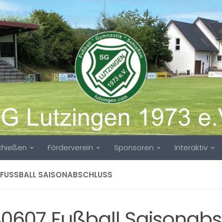
chießen
Förderverein
Sponsoren
Interaktiv
 FUSSBALL SAISONABSCHLUSS
40607 Fußball Saisonabs