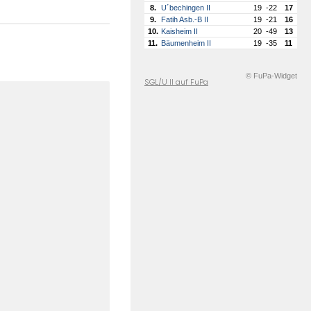
8.
U´bechingen II
19
-22
17
9.
Fatih Asb.-B II
19
-21
16
10.
Kaisheim II
20
-49
13
11.
Bäumenheim II
19
-35
11
© FuPa-Widget
SGL/U II auf FuPa