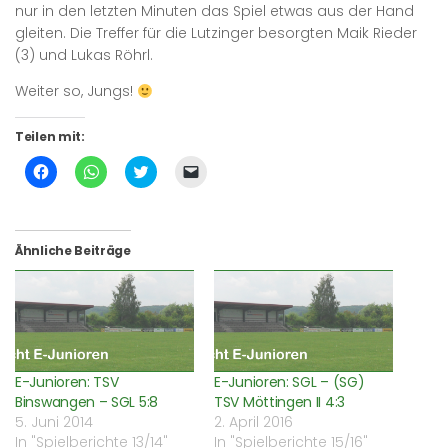
nur in den letzten Minuten das Spiel etwas aus der Hand
gleiten. Die Treffer für die Lutzinger besorgten Maik Rieder
(3) und Lukas Röhrl.
Weiter so, Jungs!
Teilen mit:
Klick,
Klicken,
Klick,
Klicken,
um
um
um
um
auf
auf
über
einem
Facebook
WhatsApp
Twitter
Freund
zu
zu
zu
einen
teilen
teilen
teilen
Link
(Wird
(Wird
(Wird
per
Ähnliche Beiträge
in
in
in
E-
neuem
neuem
neuem
Mail
Fenster
Fenster
Fenster
zu
geöffnet)
geöffnet)
geöffnet)
senden
(Wird
in
neuem
Fenster
geöffnet)
E-Junioren: TSV
E-Junioren: SGL – (SG)
Binswangen – SGL 5:8
TSV Möttingen II 4:3
5. Juni 2014
2. April 2016
In "Spielberichte 13/14"
In "Spielberichte 15/16"