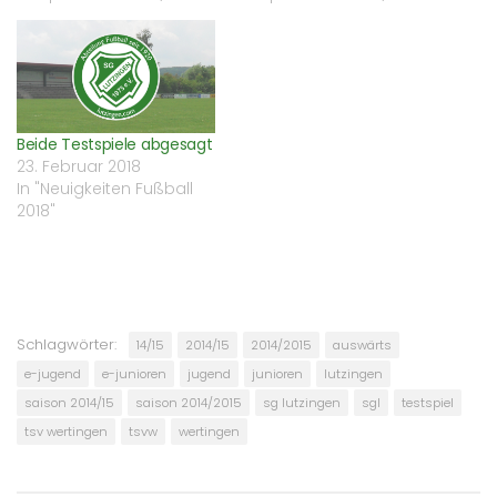
Beide Testspiele abgesagt
23. Februar 2018
In "Neuigkeiten Fußball
2018"
Schlagwörter:
14/15
2014/15
2014/2015
auswärts
e-jugend
e-junioren
jugend
junioren
lutzingen
saison 2014/15
saison 2014/2015
sg lutzingen
sgl
testspiel
tsv wertingen
tsvw
wertingen