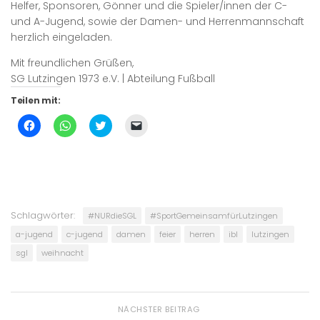
Helfer, Sponsoren, Gönner und die Spieler/innen der C-
und A-Jugend, sowie der Damen- und Herrenmannschaft
herzlich eingeladen.
Mit freundlichen Grüßen,
SG Lutzingen 1973 e.V. | Abteilung Fußball
Teilen mit:
Klick,
Klicken,
Klick,
Klicken,
um
um
um
um
auf
auf
über
einem
Facebook
WhatsApp
Twitter
Freund
zu
zu
zu
einen
teilen
teilen
teilen
Link
(Wird
(Wird
(Wird
per
in
in
in
E-
neuem
neuem
neuem
Mail
Fenster
Fenster
Fenster
zu
Schlagwörter:
geöffnet)
geöffnet)
geöffnet)
senden
#NURdieSGL
#SportGemeinsamfürLutzingen
(Wird
in
a-jugend
c-jugend
damen
feier
herren
ibl
lutzingen
neuem
Fenster
sgl
weihnacht
geöffnet)
NÄCHSTER BEITRAG