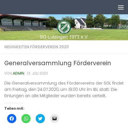
Zum Inhalt springen
NEUIGKEITEN FÖRDERVEREIN 2020
Generalversammlung Förderverein
VON
ADMIN
·
13. JULI 2020
Die Generalversammlung des Fördervereins der SGL findet
am Freitag, den 24.07.2020, um 19:00 Uhr im IBL statt. Die
Einlungen an alle Mitglieder wurden bereits verteilt.
Teilen mit:
Klick,
Klicken,
Klick,
Klicken,
um
um
um
um
auf
auf
über
einem