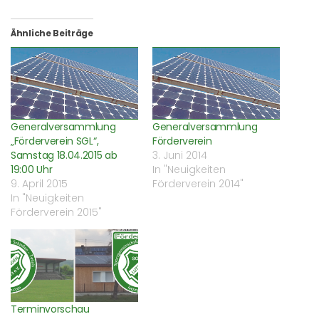
Facebook
WhatsApp
Twitter
Freund
zu
zu
zu
einen
teilen
teilen
teilen
Link
(Wird
(Wird
(Wird
per
Ähnliche Beiträge
in
in
in
E-
neuem
neuem
neuem
Mail
Fenster
Fenster
Fenster
zu
geöffnet)
geöffnet)
geöffnet)
senden
(Wird
in
neuem
Fenster
geöffnet)
Generalversammlung
Generalversammlung
„Förderverein SGL“,
Förderverein
Samstag 18.04.2015 ab
3. Juni 2014
19:00 Uhr
In "Neuigkeiten
9. April 2015
Förderverein 2014"
In "Neuigkeiten
Förderverein 2015"
Terminvorschau