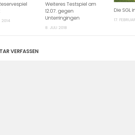
Reservespiel
Weiteres Testspiel am
Die SGL i
t
12.07. gegen
Unterringingen
17. FEBRUA
 2014
8. JULI 2018
AR VERFASSEN