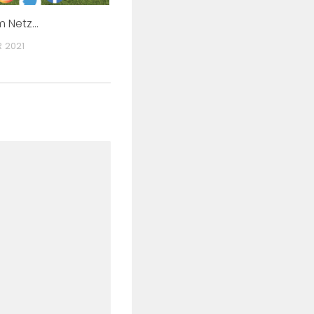
m Netz…
R 2021