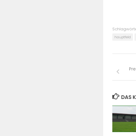
Schlagwörte
hauptfeld
Pre
DAS K