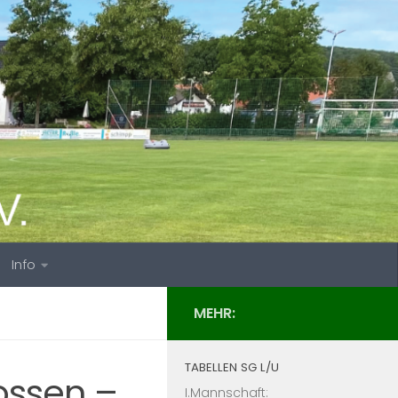
Info
MEHR:
TABELLEN SG L/U
ossen –
I.Mannschaft: