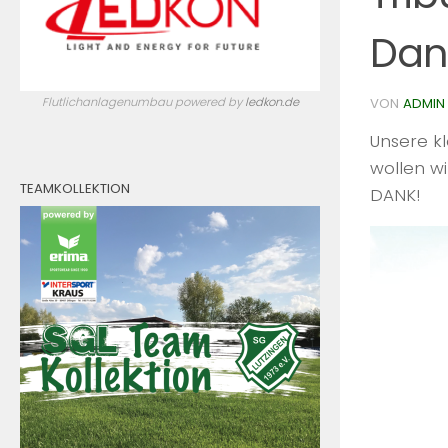
Dank
Flutlichanlagenumbau powered by
ledkon.de
VON
ADMIN
Unsere kl
wollen wi
TEAMKOLLEKTION
DANK!