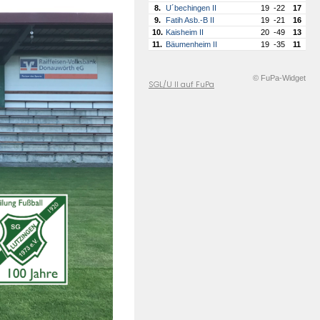
8.
U´bechingen II
19
-22
17
9.
Fatih Asb.-B II
19
-21
16
10.
Kaisheim II
20
-49
13
11.
Bäumenheim II
19
-35
11
© FuPa-Widget
SGL/U II auf FuPa