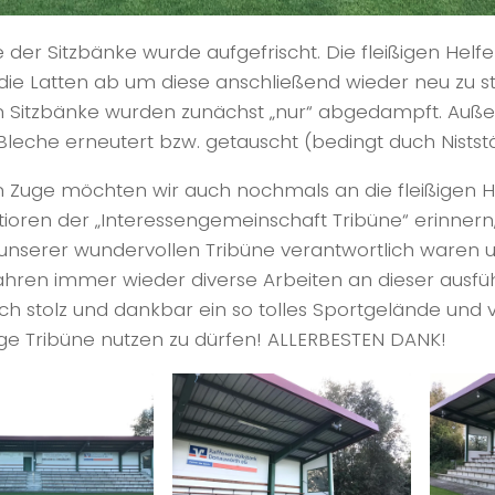
e der Sitzbänke wurde aufgefrischt. Die fleißigen Helf
 die Latten ab um diese anschließend wieder neu zu st
en Sitzbänke wurden zunächst „nur“ abgedampft. Au
leche erneutert bzw. getauscht (bedingt duch Niststä
m Zuge möchten wir auch nochmals an die fleißigen H
ioren der „Interessengemeinschaft Tribüne“ erinnern,
unserer wundervollen Tribüne verantwortlich waren 
ahren immer wieder diverse Arbeiten an dieser ausfüh
h stolz und dankbar ein so tolles Sportgelände und 
ige Tribüne nutzen zu dürfen! ALLERBESTEN DANK!