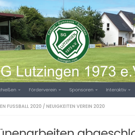
chießen
Förderverein
Sponsoren
Interaktiv
EN FUSSBALL 2020
/
NEUIGKEITEN VEREIN 2020
bünenarbeiten abgeschl