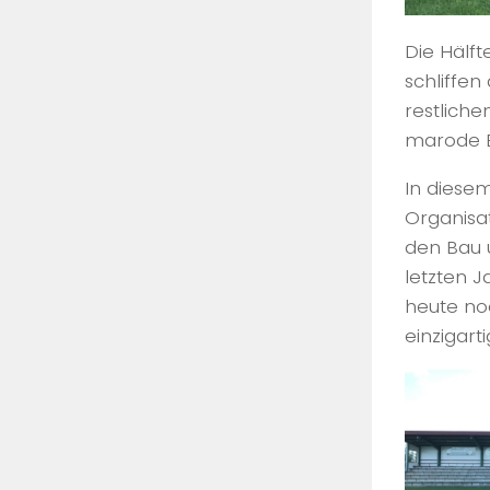
Die Hälft
schliffen
restlich
marode B
In diese
Organisat
den Bau 
letzten J
heute noc
einzigart