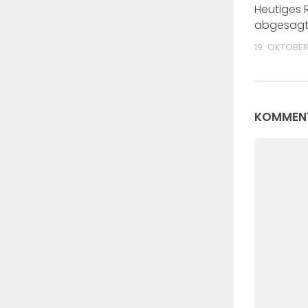
Heutiges 
abgesag
19. OKTOBER
KOMMENT