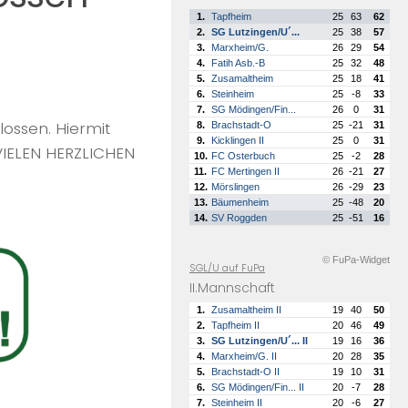
1.
Tapfheim
25
63
62
2.
SG Lutzingen/U´...
25
38
57
3.
Marxheim/G.
26
29
54
4.
Fatih Asb.-B
25
32
48
5.
Zusamaltheim
25
18
41
6.
Steinheim
25
-8
33
7.
SG Mödingen/Fin...
26
0
31
lossen. Hiermit
8.
Brachstadt-O
25
-21
31
9.
Kicklingen II
25
0
31
 VIELEN HERZLICHEN
10.
FC Osterbuch
25
-2
28
11.
FC Mertingen II
26
-21
27
12.
Mörslingen
26
-29
23
13.
Bäumenheim
25
-48
20
14.
SV Roggden
25
-51
16
© FuPa-Widget
SGL/U auf FuPa
II.Mannschaft
1.
Zusamaltheim II
19
40
50
2.
Tapfheim II
20
46
49
3.
SG Lutzingen/U´... II
19
16
36
4.
Marxheim/G. II
20
28
35
5.
Brachstadt-O II
19
10
31
6.
SG Mödingen/Fin... II
20
-7
28
7.
Steinheim II
20
-6
27