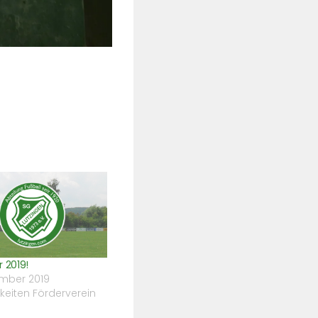
 2019!
ember 2019
gkeiten Förderverein