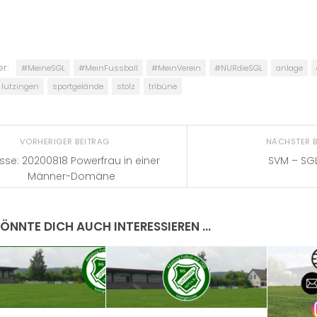
r:
#MeineSGL
#MeinFussball
#MeinVerein
#NURdieSGL
anlage
lutzingen
sportgelände
stolz
tribüne
VORHERIGER BEITRAG
NÄCHSTER 
sse: 20200818 Powerfrau in einer
SVM – SGL
Männer-Domäne
ÖNNTE DICH AUCH INTERESSIEREN …