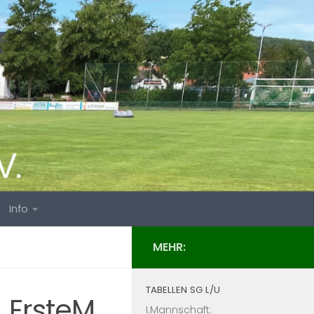
Info
MEHR:
TABELLEN SG L/U
_ErsteM
I.Mannschaft: