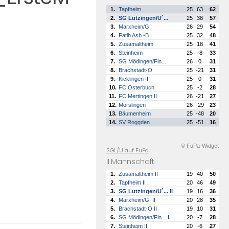
1.
Tapfheim
25
63
62
2.
SG Lutzingen/U´...
25
38
57
3.
Marxheim/G.
26
29
54
4.
Fatih Asb.-B
25
32
48
5.
Zusamaltheim
25
18
41
6.
Steinheim
25
-8
33
7.
SG Mödingen/Fin...
26
0
31
8.
Brachstadt-O
25
-21
31
9.
Kicklingen II
25
0
31
10.
FC Osterbuch
25
-2
28
11.
FC Mertingen II
26
-21
27
12.
Mörslingen
26
-29
23
13.
Bäumenheim
25
-48
20
14.
SV Roggden
25
-51
16
© FuPa-Widget
SGL/U auf FuPa
II.Mannschaft
1.
Zusamaltheim II
19
40
50
2.
Tapfheim II
20
46
49
3.
SG Lutzingen/U´... II
19
16
36
4.
Marxheim/G. II
20
28
35
5.
Brachstadt-O II
19
10
31
6.
SG Mödingen/Fin... II
20
-7
28
7.
Steinheim II
20
-6
27