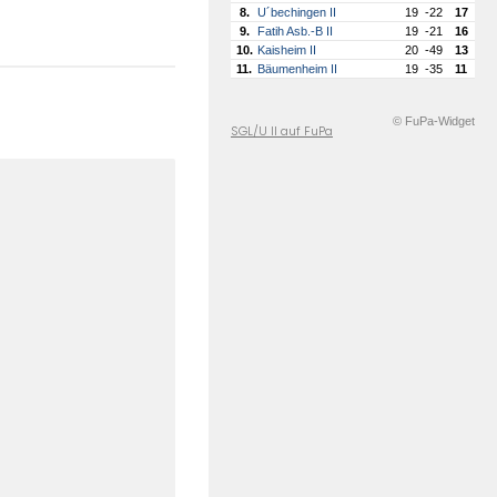
8.
U´bechingen II
19
-22
17
9.
Fatih Asb.-B II
19
-21
16
10.
Kaisheim II
20
-49
13
11.
Bäumenheim II
19
-35
11
© FuPa-Widget
SGL/U II auf FuPa