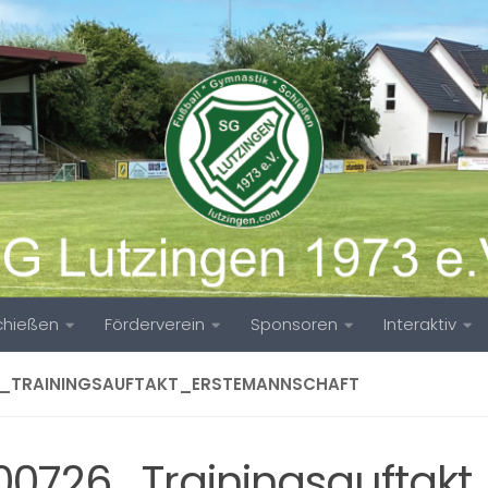
chießen
Förderverein
Sponsoren
Interaktiv
6_TRAININGSAUFTAKT_ERSTEMANNSCHAFT
00726_Trainingsauftakt