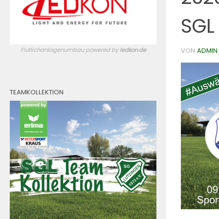
SGL
Flutlichanlagenumbau powered by
ledkon.de
VON
ADMIN
TEAMKOLLEKTION