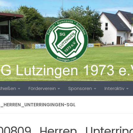
chießen
Förderverein
Sponsoren
Interaktiv
9_HERREN_UNTERRINGINGEN-SGL
00809_Herren_Unterrin