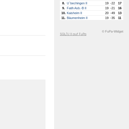
8.
U´bechingen II
19
-22
17
9.
Fatih Asb.-B II
19
-21
16
10.
Kaisheim II
20
-49
13
11.
Bäumenheim II
19
-35
11
© FuPa-Widget
SGL/U II auf FuPa