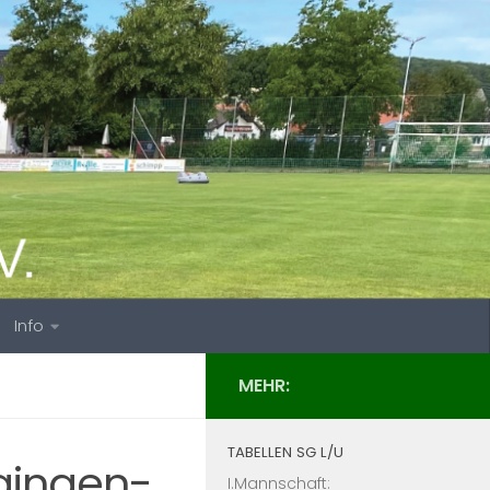
Info
MEHR:
TABELLEN SG L/U
gingen-
I.Mannschaft: