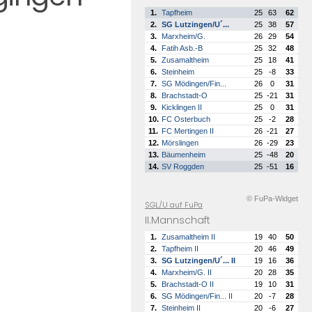
1.
Tapfheim
25
63
62
2.
SG Lutzingen/U´...
25
38
57
3.
Marxheim/G.
26
29
54
4.
Fatih Asb.-B
25
32
48
5.
Zusamaltheim
25
18
41
6.
Steinheim
25
-8
33
7.
SG Mödingen/Fin...
26
0
31
8.
Brachstadt-O
25
-21
31
9.
Kicklingen II
25
0
31
10.
FC Osterbuch
25
-2
28
11.
FC Mertingen II
26
-21
27
12.
Mörslingen
26
-29
23
13.
Bäumenheim
25
-48
20
14.
SV Roggden
25
-51
16
© FuPa-Widget
SGL/U auf FuPa
II.Mannschaft
1.
Zusamaltheim II
19
40
50
2.
Tapfheim II
20
46
49
3.
SG Lutzingen/U´... II
19
16
36
4.
Marxheim/G. II
20
28
35
5.
Brachstadt-O II
19
10
31
6.
SG Mödingen/Fin... II
20
-7
28
7.
Steinheim II
20
-6
27