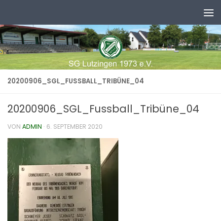
Zum Inhalt springen
20200906_SGL_FUSSBALL_TRIBÜNE_04
20200906_SGL_Fussball_Tribüne_04
VON
ADMIN
·
6. SEPTEMBER 2020