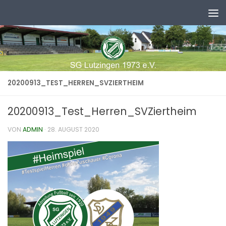
Zum Inhalt springen
20200913_TEST_HERREN_SVZIERTHEIM
20200913_Test_Herren_SVZiertheim
VON
ADMIN
·
28. AUGUST 2020