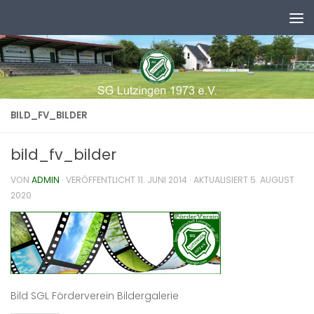
Zum Inhalt springen
BILD_FV_BILDER
bild_fv_bilder
VON
ADMIN
· VERÖFFENTLICHT
11. JUNI 2014
· AKTUALISIERT
5. AUGUST
2020
Bild SGL Förderverein Bildergalerie