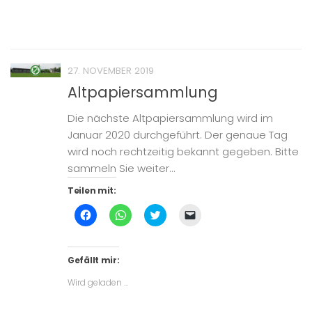
in
neuem
Fenster
geöffnet)
27. NOVEMBER 2019
Altpapiersammlung
Die nächste Altpapiersammlung wird im
Januar 2020 durchgeführt. Der genaue Tag
wird noch rechtzeitig bekannt gegeben. Bitte
sammeln Sie weiter...
Teilen mit:
Klick,
Klicken,
Klick,
Klicken,
um
um
um
um
auf
auf
über
einem
Facebook
WhatsApp
Twitter
Freund
zu
zu
zu
einen
teilen
teilen
teilen
Link
Gefällt mir:
(Wird
(Wird
(Wird
per
in
in
in
E-
Wird geladen …
neuem
neuem
neuem
Mail
Fenster
Fenster
Fenster
zu
geöffnet)
geöffnet)
geöffnet)
senden