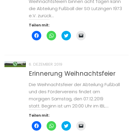
Weihnachtsfeiern binnen acht Tagen kann
die Abteilung Fußball der SG Lutzingen 1973
e.V. zurück...
Teilen mit:
Klick,
Klicken,
Klick,
Klicken,
um
um
um
um
auf
auf
über
einem
Facebook
WhatsApp
Twitter
Freund
zu
zu
zu
einen
teilen
teilen
teilen
Link
(Wird
(Wird
(Wird
per
in
in
in
E-
6. DEZEMBER 2019
neuem
neuem
neuem
Mail
Fenster
Fenster
Fenster
zu
Erinnerung Weihnachtsfeier
geöffnet)
geöffnet)
geöffnet)
senden
(Wird
in
Die Weihnachtsfeier der Abteilung Fußball
neuem
Fenster
und des Fördervereins findet am
geöffnet)
morgigen Samstag, den 07.12.2019
statt. Beginn ist um 20:00 Uhr im IBL....
Teilen mit:
Klick,
Klicken,
Klick,
Klicken,
um
um
um
um
auf
auf
über
einem