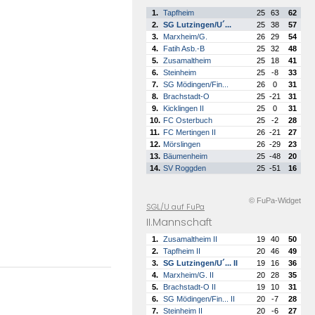
1.
Tapfheim
25
63
62
2.
SG Lutzingen/U´...
25
38
57
3.
Marxheim/G.
26
29
54
4.
Fatih Asb.-B
25
32
48
5.
Zusamaltheim
25
18
41
6.
Steinheim
25
-8
33
7.
SG Mödingen/Fin...
26
0
31
8.
Brachstadt-O
25
-21
31
9.
Kicklingen II
25
0
31
10.
FC Osterbuch
25
-2
28
11.
FC Mertingen II
26
-21
27
12.
Mörslingen
26
-29
23
13.
Bäumenheim
25
-48
20
14.
SV Roggden
25
-51
16
© FuPa-Widget
SGL/U auf FuPa
II.Mannschaft
1.
Zusamaltheim II
19
40
50
2.
Tapfheim II
20
46
49
3.
SG Lutzingen/U´... II
19
16
36
4.
Marxheim/G. II
20
28
35
5.
Brachstadt-O II
19
10
31
6.
SG Mödingen/Fin... II
20
-7
28
7.
Steinheim II
20
-6
27