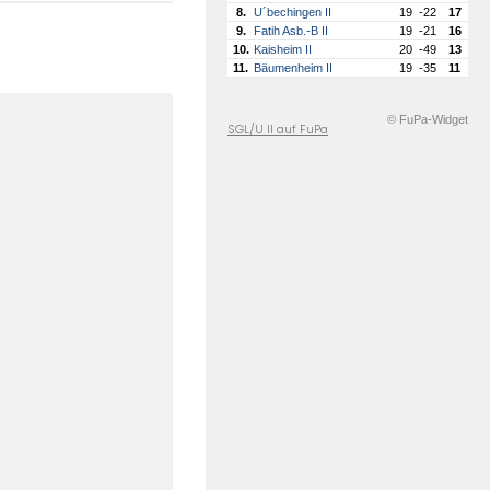
8.
U´bechingen II
19
-22
17
9.
Fatih Asb.-B II
19
-21
16
10.
Kaisheim II
20
-49
13
11.
Bäumenheim II
19
-35
11
© FuPa-Widget
SGL/U II auf FuPa