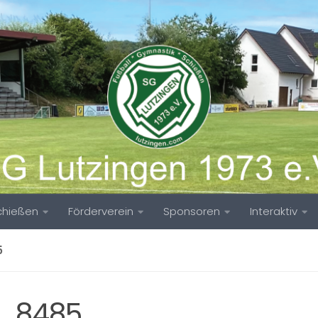
chießen
Förderverein
Sponsoren
Interaktiv
5
_8485