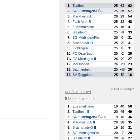
1.
Tapfheim
25
63
62
2.
SG Lutzingen/U´...
25
38
57
3.
Marxheim/G.
26
29
54
4.
Fatih Asb.-B
25
32
48
5.
Zusamaltheim
25
18
41
6.
Steinheim
25
-8
33
7.
SG Mödingen/Fin...
26
0
31
8.
Brachstadt-O
25
-21
31
9.
Kicklingen II
25
0
31
10.
FC Osterbuch
25
-2
28
11.
FC Mertingen II
26
-21
27
12.
Mörslingen
26
-29
23
13.
Bäumenheim
25
-48
20
14.
SV Roggden
25
-51
16
© FuPa-Widget
SGL/U auf FuPa
II.Mannschaft
1.
Zusamaltheim II
19
40
50
2.
Tapfheim II
20
46
49
3.
SG Lutzingen/U´... II
19
16
36
4.
Marxheim/G. II
20
28
35
5.
Brachstadt-O II
19
10
31
6.
SG Mödingen/Fin... II
20
-7
28
7.
Steinheim II
20
-6
27