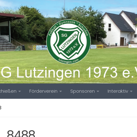
chießen
Förderverein
Sponsoren
Interaktiv
8
_8488