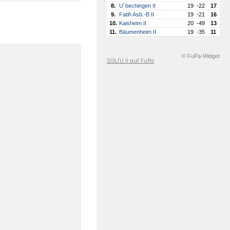
8.
U´bechingen II
19
-22
17
9.
Fatih Asb.-B II
19
-21
16
10.
Kaisheim II
20
-49
13
11.
Bäumenheim II
19
-35
11
© FuPa-Widget
SGL/U II auf FuPa