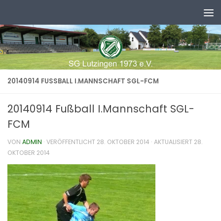
Zum Inhalt springen
20140914 FUSSBALL I.MANNSCHAFT SGL-FCM
20140914 Fußball I.Mannschaft SGL-
FCM
VON
ADMIN
· VERÖFFENTLICHT
28. OKTOBER 2014
· AKTUALISIERT
28.
OKTOBER 2014