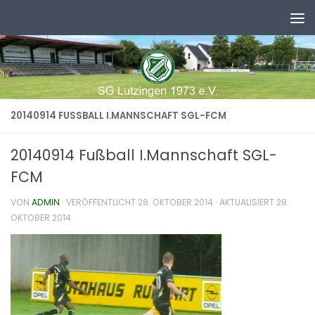
Zum Inhalt springen
20140914 FUSSBALL I.MANNSCHAFT SGL-FCM
20140914 Fußball I.Mannschaft SGL-
FCM
VON
ADMIN
· VERÖFFENTLICHT
28. OKTOBER 2014
· AKTUALISIERT
28.
OKTOBER 2014