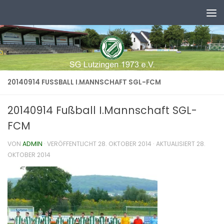
Zum Inhalt springen
20140914 FUSSBALL I.MANNSCHAFT SGL-FCM
20140914 Fußball I.Mannschaft SGL-
FCM
VON
ADMIN
· VERÖFFENTLICHT
28. OKTOBER 2014
· AKTUALISIERT
28.
OKTOBER 2014