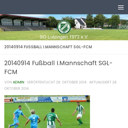
Zum Inhalt springen
20140914 FUSSBALL I.MANNSCHAFT SGL-FCM
20140914 Fußball I.Mannschaft SGL-
FCM
VON
ADMIN
· VERÖFFENTLICHT
28. OKTOBER 2014
· AKTUALISIERT
28.
OKTOBER 2014