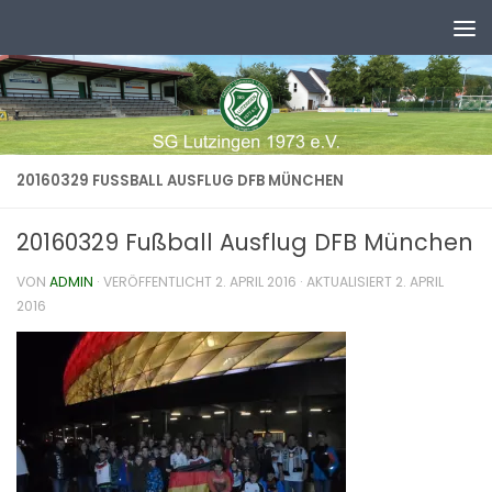
Zum Inhalt springen
20160329 FUSSBALL AUSFLUG DFB MÜNCHEN
20160329 Fußball Ausflug DFB München
VON
ADMIN
· VERÖFFENTLICHT
2. APRIL 2016
· AKTUALISIERT
2. APRIL
2016