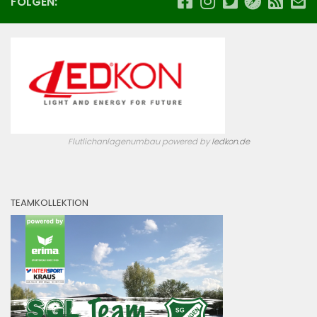
FOLGEN:
Flutlichanlagenumbau powered by
ledkon.de
TEAMKOLLEKTION