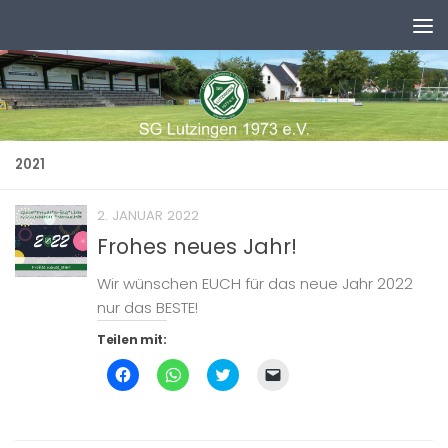
Zum Inhalt springen
2021
2. JANUAR 2022
Frohes neues Jahr!
Wir wünschen EUCH für das neue Jahr 2022
nur das BESTE!
Teilen mit:
Klick,
Klicken,
Klick,
Klicken,
um
um
um
um
auf
auf
über
einem
Facebook
WhatsApp
Twitter
Freund
zu
zu
zu
einen
teilen
teilen
teilen
Link