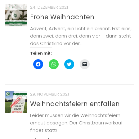
(Wird
(Wird
(Wird
per
in
in
in
E-
24. DEZEMBER 2021
neuem
neuem
neuem
Mail
Fenster
Fenster
Fenster
zu
Frohe Weihnachten
geöffnet)
geöffnet)
geöffnet)
senden
(Wird
in
Advent, Advent, ein Lichtlein brennt. Erst eins,
neuem
Fenster
dann zwei, dann drei, dann vier – dann steht
geöffnet)
das Christkind vor der...
Teilen mit:
Klick,
Klicken,
Klick,
Klicken,
um
um
um
um
auf
auf
über
einem
Facebook
WhatsApp
Twitter
Freund
zu
zu
zu
einen
teilen
teilen
teilen
Link
(Wird
(Wird
(Wird
per
in
in
in
E-
29. NOVEMBER 2021
neuem
neuem
neuem
Mail
Fenster
Fenster
Fenster
zu
Weihnachtsfeiern entfallen
geöffnet)
geöffnet)
geöffnet)
senden
(Wird
in
Leider müssen wir die Weihnachtsfeiern
neuem
Fenster
erneut absagen. Der Christbaumverkauf
geöffnet)
findet statt!