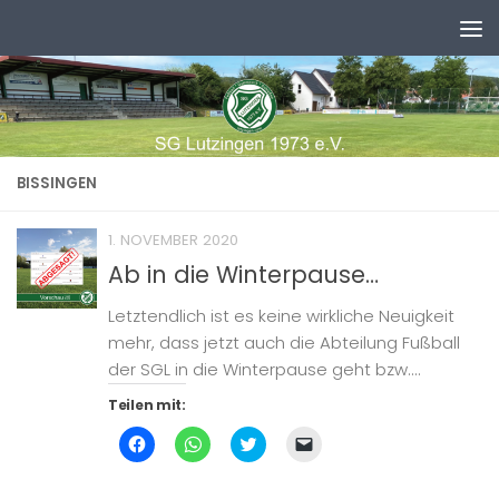
Zum Inhalt springen
BISSINGEN
1. NOVEMBER 2020
Ab in die Winterpause…
Letztendlich ist es keine wirkliche Neuigkeit
mehr, dass jetzt auch die Abteilung Fußball
der SGL in die Winterpause geht bzw....
Teilen mit:
Klick,
Klicken,
Klick,
Klicken,
um
um
um
um
auf
auf
über
einem
Facebook
WhatsApp
Twitter
Freund
zu
zu
zu
einen