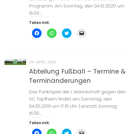
Programm. Am Sonntag, den 04.10.2020 um
15:00...
Teilen mit:
Klick,
Klicken,
Klick,
Klicken,
um
um
um
um
auf
auf
über
einem
Facebook
WhatsApp
Twitter
Freund
zu
zu
zu
einen
teilen
teilen
teilen
Link
(Wird
(Wird
(Wird
per
in
in
in
E-
29. APRIL 2019
neuem
neuem
neuem
Mail
Fenster
Fenster
Fenster
zu
Abteilung Fußball – Termine &
geöffnet)
geöffnet)
geöffnet)
senden
(Wird
Terminänderungen
in
neuem
Fenster
geöffnet)
Das Punktspiel der I. Mannschaft gegen den
SC Tapfheim findet am Samstag, den
04.05.2019 um 17:15 Uhr (anstatt Sonntag
15:00...
Teilen mit:
Klick,
Klicken,
Klick,
Klicken,