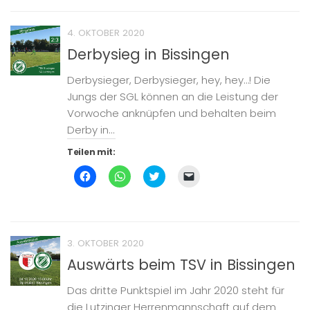
teilen
teilen
teilen
Link
(Wird
(Wird
(Wird
per
in
in
in
E-
4. OKTOBER 2020
neuem
neuem
neuem
Mail
Fenster
Fenster
Fenster
zu
Derbysieg in Bissingen
geöffnet)
geöffnet)
geöffnet)
senden
(Wird
in
Derbysieger, Derbysieger, hey, hey…! Die
neuem
Fenster
Jungs der SGL können an die Leistung der
geöffnet)
Vorwoche anknüpfen und behalten beim
Derby in...
Teilen mit:
Klick,
Klicken,
Klick,
Klicken,
um
um
um
um
auf
auf
über
einem
Facebook
WhatsApp
Twitter
Freund
zu
zu
zu
einen
teilen
teilen
teilen
Link
(Wird
(Wird
(Wird
per
in
in
in
E-
3. OKTOBER 2020
neuem
neuem
neuem
Mail
Fenster
Fenster
Fenster
zu
Auswärts beim TSV in Bissingen
geöffnet)
geöffnet)
geöffnet)
senden
(Wird
in
Das dritte Punktspiel im Jahr 2020 steht für
neuem
Fenster
die Lutzinger Herrenmannschaft auf dem
geöffnet)