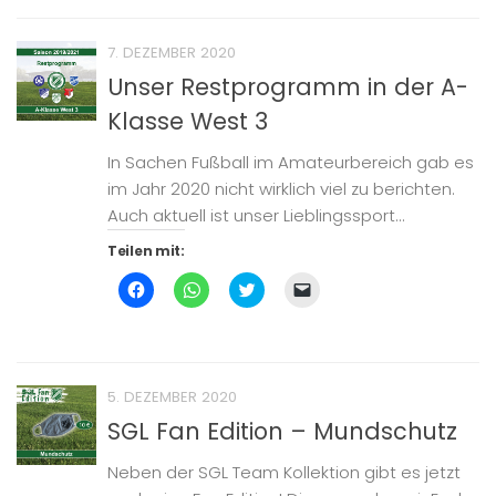
teilen
teilen
teilen
Link
(Wird
(Wird
(Wird
per
in
in
in
E-
7. DEZEMBER 2020
neuem
neuem
neuem
Mail
Fenster
Fenster
Fenster
zu
Unser Restprogramm in der A-
geöffnet)
geöffnet)
geöffnet)
senden
(Wird
Klasse West 3
in
neuem
Fenster
geöffnet)
In Sachen Fußball im Amateurbereich gab es
im Jahr 2020 nicht wirklich viel zu berichten.
Auch aktuell ist unser Lieblingssport...
Teilen mit:
Klick,
Klicken,
Klick,
Klicken,
um
um
um
um
auf
auf
über
einem
Facebook
WhatsApp
Twitter
Freund
zu
zu
zu
einen
teilen
teilen
teilen
Link
(Wird
(Wird
(Wird
per
in
in
in
E-
5. DEZEMBER 2020
neuem
neuem
neuem
Mail
Fenster
Fenster
Fenster
zu
SGL Fan Edition – Mundschutz
geöffnet)
geöffnet)
geöffnet)
senden
(Wird
in
Neben der SGL Team Kollektion gibt es jetzt
neuem
Fenster