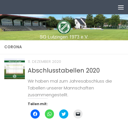
Zum Inhalt springen
CORONA
11. DEZEMBER 2020
Abschlusstabellen 2020
Wir haben mal zum Jahresabschluss die
Tabellen unserer Mannschaften
zusammengestellt.
Teilen mit:
Klick,
Klicken,
Klick,
Klicken,
um
um
um
um
auf
auf
über
einem
Facebook
WhatsApp
Twitter
Freund
zu
zu
zu
einen