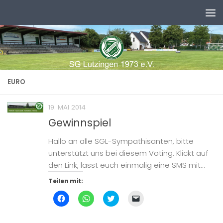
Zum Inhalt springen
EURO
19. MAI 2014
Gewinnspiel
Hallo an alle SGL-Sympathisanten, bitte
unterstützt uns bei diesem Voting. Klickt auf
den Link, lasst euch einmalig eine SMS mit...
Teilen mit:
Klick,
Klicken,
Klick,
Klicken,
um
um
um
um
auf
auf
über
einem
Facebook
WhatsApp
Twitter
Freund
zu
zu
zu
einen