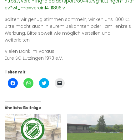
https://verein.ing-diba.de/sport/89440/sg-lutzingen-1973-
ev?wt_mc=verein14..11896.v
Sollten wir genug Stimmen sammeln, winken uns 1000 €.
Bitte macht auch in eurem Bekannten oder Familienkreis
Werbung. Bitte soweit wie möglich verteilen und
weiterleiten!
Vielen Dank im Voraus.
Eure SG Lutzingen 1973 e.V.
Teilen mit:
Klick,
Klicken,
Klick,
Klicken,
um
um
um
um
auf
auf
über
einem
Facebook
WhatsApp
Twitter
Freund
zu
zu
zu
einen
teilen
teilen
teilen
Link
(Wird
(Wird
(Wird
per
Ähnliche Beiträge
in
in
in
E-
neuem
neuem
neuem
Mail
Fenster
Fenster
Fenster
zu
geöffnet)
geöffnet)
geöffnet)
senden
(Wird
in
neuem
Fenster