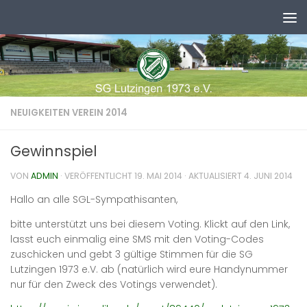
Zum Inhalt springen
NEUIGKEITEN VEREIN 2014
Gewinnspiel
VON
ADMIN
· VERÖFFENTLICHT
19. MAI 2014
· AKTUALISIERT
4. JUNI 2014
Hallo an alle SGL-Sympathisanten,
bitte unterstützt uns bei diesem Voting. Klickt auf den Link,
lasst euch einmalig eine SMS mit den Voting-Codes
zuschicken und gebt 3 gültige Stimmen für die SG
Lutzingen 1973 e.V. ab (natürlich wird eure Handynummer
nur für den Zweck des Votings verwendet).