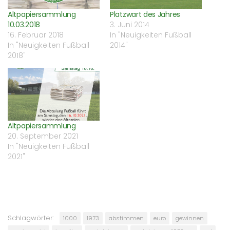
geöffnet)
Altpapiersammlung
Platzwart des Jahres
10.03.2018
3. Juni 2014
16. Februar 2018
In "Neuigkeiten Fußball
In "Neuigkeiten Fußball
2014"
2018"
Altpapiersammlung
20. September 2021
In "Neuigkeiten Fußball
2021"
Schlagwörter:
1000
1973
abstimmen
euro
gewinnen