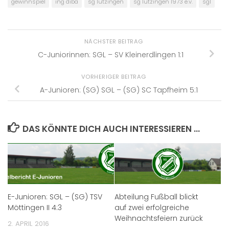
gewinnspiel
ing diba
sg lutzingen
sg lutzingen 1973 e.v.
sgl
NÄCHSTER BEITRAG
C-Juniorinnen: SGL – SV Kleinerdlingen 1:1
VORHERIGER BEITRAG
A-Junioren: (SG) SGL – (SG) SC Tapfheim 5:1
DAS KÖNNTE DICH AUCH INTERESSIEREN …
E-Junioren: SGL – (SG) TSV
Abteilung Fußball blickt
Möttingen II 4:3
auf zwei erfolgreiche
Weihnachtsfeiern zurück
2. APRIL 2016