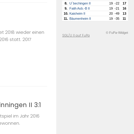
8.
U´bechingen II
19
-22
17
9.
Fatih Asb.-B II
19
-21
16
10.
Kaisheim II
20
-49
13
11.
Bäumenheim II
19
-35
11
et 2018 wieder einen
© FuPa-Widget
SGL/U II auf FuPa
2016 statt. 2017
nningen II 3:1
spiel im Jahr 2016
 gewonnen.