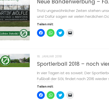
Neue Bandenwerbung – Fa.
Trotz ungewöhnlicher Zeiten stehen uns
uns! Dafür sagen wir vielen herzlichen Da
Teilen mit:
Klick,
Klicken,
Klick,
Klicken,
um
um
um
um
auf
auf
über
einem
Facebook
WhatsApp
Twitter
Freund
zu
zu
zu
einen
teilen
teilen
teilen
Link
(Wird
(Wird
(Wird
per
in
in
in
E-
16. JANUAR 2018
neuem
neuem
neuem
Mail
Fenster
Fenster
Fenster
zu
Sportlerball 2018 – noch vi
geöffnet)
geöffnet)
geöffnet)
senden
(Wird
in
In vier Tagen ist es soweit. Der Sportlerb
neuem
Fenster
Fußball der SGL findet nach 2016 wieder s
geöffnet)
Teilen mit:
Klick,
Klicken,
Klick,
Klicken,
um
um
um
um
auf
auf
über
einem
Facebook
WhatsApp
Twitter
Freund
zu
zu
zu
einen