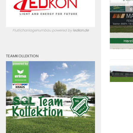
Flutlichanlagenumbau powered by
ledkon.de
TEAMKOLLEKTION