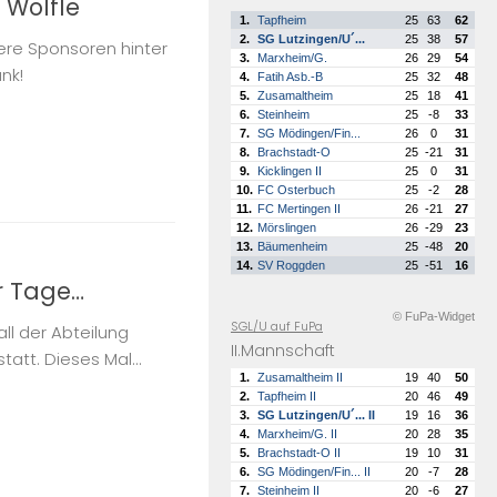
 Wölfle
1.
Tapfheim
25
63
62
2.
SG Lutzingen/U´...
25
38
57
ere Sponsoren hinter
3.
Marxheim/G.
26
29
54
nk!
4.
Fatih Asb.-B
25
32
48
5.
Zusamaltheim
25
18
41
6.
Steinheim
25
-8
33
7.
SG Mödingen/Fin...
26
0
31
8.
Brachstadt-O
25
-21
31
9.
Kicklingen II
25
0
31
10.
FC Osterbuch
25
-2
28
11.
FC Mertingen II
26
-21
27
12.
Mörslingen
26
-29
23
13.
Bäumenheim
25
-48
20
14.
SV Roggden
25
-51
16
er Tage…
© FuPa-Widget
SGL/U auf FuPa
all der Abteilung
II.Mannschaft
tatt. Dieses Mal...
1.
Zusamaltheim II
19
40
50
2.
Tapfheim II
20
46
49
3.
SG Lutzingen/U´... II
19
16
36
4.
Marxheim/G. II
20
28
35
5.
Brachstadt-O II
19
10
31
6.
SG Mödingen/Fin... II
20
-7
28
7.
Steinheim II
20
-6
27