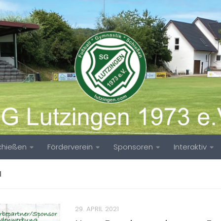
chießen
Förderverein
Sponsoren
Interaktiv
N
29. APRIL 2021