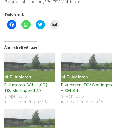
Gegner ist die/der (SG) TSV Möttingen II.
Teilen mit:
Klick,
Klicken,
Klick,
Klicken,
um
um
um
um
auf
auf
über
einem
Facebook
WhatsApp
Twitter
Freund
zu
zu
zu
einen
teilen
teilen
teilen
Link
(Wird
(Wird
(Wird
per
Ähnliche Beiträge
in
in
in
E-
neuem
neuem
neuem
Mail
Fenster
Fenster
Fenster
zu
geöffnet)
geöffnet)
geöffnet)
senden
(Wird
in
neuem
Fenster
geöffnet)
E-Junioren: SGL – (SG)
E-Junioren: TSV Wertingen
TSV Möttingen II 4:3
– SGL 3:4
2. April 2016
9. April 2015
In "Spielberichte 15/16"
In "Spielberichte 14/15"