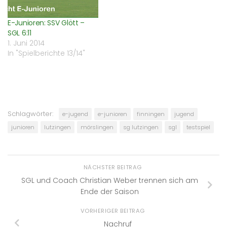
E-Junioren: SSV Glött –
SGL 6:11
1. Juni 2014
In "Spielberichte 13/14"
Schlagwörter:
e-jugend
e-junioren
finningen
jugend
junioren
lutzingen
mörslingen
sg lutzingen
sgl
testspiel
NÄCHSTER BEITRAG
SGL und Coach Christian Weber trennen sich am
Ende der Saison
VORHERIGER BEITRAG
Nachruf