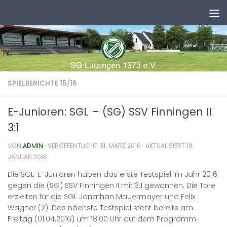
Zum Inhalt springen
SPIELBERICHTE 15/16
E-Junioren: SGL – (SG) SSV Finningen II
3:1
VON
ADMIN
· VERÖFFENTLICHT
31. MÄRZ 2016
· AKTUALISIERT
18.
JANUAR 2018
Die SGL-E-Junioren haben das erste Testspiel im Jahr 2016
gegen die (SG) SSV Finningen II mit 3:1 gewonnen.
Die Tore
erzielten für die SGL Jonathan Mauermayer und Felix
Wagner (2). Das nächste Testspiel steht bereits am
Freitag (01.04.2016) um 18:00 Uhr auf dem Programm.