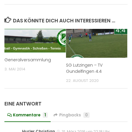
DAS KÖNNTE DICH AUCH INTERESSIEREN …
Generalversammlung
SG Lutzingen – TV
3. MAI 2014
Gundelfingen 4:4
22. AUGUST 2020
EINE ANTWORT
Kommentare
1
Pingbacks
0
Hurler Christian
31. März 2016 um 22:18 Uhr