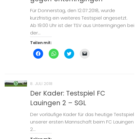
neuem
Fenster
geöffnet)
Für Donnerstag, den 12.07.2018, wurde
kurzfristig ein weiteres Testspiel angesetzt.
Ab 19:00 Uhr ist der TSV aus Unterringingen bei
der...
Teilen mit:
Klick,
Klicken,
Klick,
Klicken,
um
um
um
um
auf
auf
über
einem
Facebook
WhatsApp
Twitter
Freund
zu
zu
zu
einen
teilen
teilen
teilen
Link
(Wird
(Wird
(Wird
per
in
in
in
E-
8. JULI 2018
neuem
neuem
neuem
Mail
Fenster
Fenster
Fenster
zu
Der Kader: Testspiel FC
geöffnet)
geöffnet)
geöffnet)
senden
(Wird
Lauingen 2 – SGL
in
neuem
Fenster
geöffnet)
Der vorläufige Kader für das heutige Testspiel
unserer ersten Mannschaft beim FC Lauingen
2…